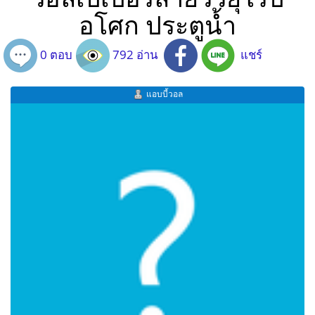
อโศก ประตูน้ำ
0 ตอบ
792 อ่าน
แชร์
แอบบี้วอล