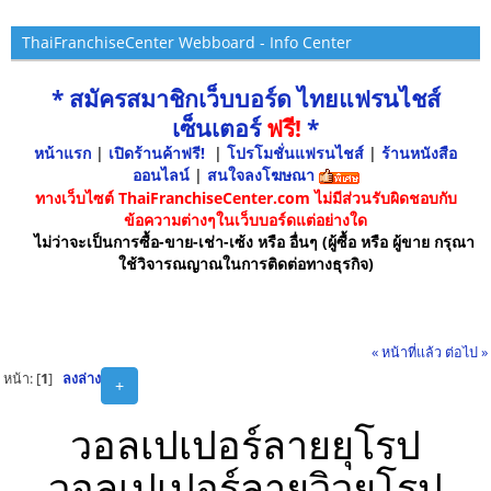
ThaiFranchiseCenter Webboard - Info Center
* สมัครสมาชิกเว็บบอร์ด ไทยแฟรนไชส์
เซ็นเตอร์
ฟรี!
*
หน้าแรก
|
เปิดร้านค้าฟรี!
|
โปรโมชั่นแฟรนไชส์
|
ร้านหนังสือ
ออนไลน์
|
สนใจลงโฆษณา
ทางเว็บไซต์ ThaiFranchiseCenter.com ไม่มีส่วนรับผิดชอบกับ
ข้อความต่างๆในเว็บบอร์ดแต่อย่างใด
ไม่ว่าจะเป็นการซื้อ-ขาย-เช่า-เซ้ง หรือ อื่นๆ (ผู้ซื้อ หรือ ผู้ขาย กรุณา
ใช้วิจารณญาณในการติดต่อทางธุรกิจ)
« หน้าที่แล้ว
ต่อไป »
หน้า: [
1
]
ลงล่าง
+
วอลเปเปอร์ลายยุโรป
วอลเปเปอร์ลายวิวยุโรป