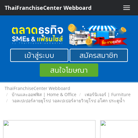
ThaiFranchiseCenter Webboard
Toggle
naviga
เข้าสู่ระบบ
สมัครสมาชิก
สนใจโฆษณา
ThaiFranchiseCenter Webboard
บ้านและออฟฟิส | Home & Office
เฟอร์นิเจอร์ | Furniture
วอลเปเปอร์ลายยุโรป วอลเปเปอร์ลายวิวยุโรป อโศก ประตูน้ำ