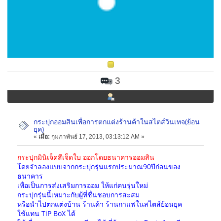
3
กระปุกออมสินเพื่อการตกแต่งร้านค้าในสไตส์วินเทจ(ย้อน
ยุค)
«
เมื่อ:
กุมภาพันธ์ 17, 2013, 03:13:12 AM »
กระปุกมินิเจ็ดสีเจ็ดใบ ออกโดยธนาคารออมสิน
โดยจำลองแบบจากกระปุกรุ่นแรกประมาณ90ปีก่อนของ
ธนาคาร
เพื่อเป็นการส่งเสริมการออม ให้แก่คนรุ่นใหม่
กระปุกรุ่นนี้เหมาะกับผู้ที่ชื่นชอบการสะสม
หรือนำไปตกแต่งบ้าน ร้านค้า ร้านกาแฟในสไตส์ย้อนยุค
ใช้แทน TiP BoX ได้