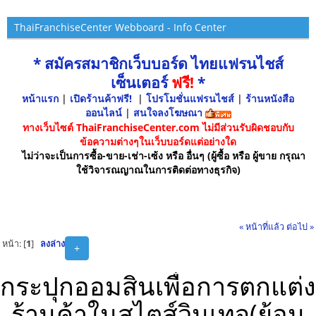
ThaiFranchiseCenter Webboard - Info Center
* สมัครสมาชิกเว็บบอร์ด ไทยแฟรนไชส์
เซ็นเตอร์
ฟรี!
*
หน้าแรก
|
เปิดร้านค้าฟรี!
|
โปรโมชั่นแฟรนไชส์
|
ร้านหนังสือ
ออนไลน์
|
สนใจลงโฆษณา
ทางเว็บไซต์ ThaiFranchiseCenter.com ไม่มีส่วนรับผิดชอบกับ
ข้อความต่างๆในเว็บบอร์ดแต่อย่างใด
ไม่ว่าจะเป็นการซื้อ-ขาย-เช่า-เซ้ง หรือ อื่นๆ (ผู้ซื้อ หรือ ผู้ขาย กรุณา
ใช้วิจารณญาณในการติดต่อทางธุรกิจ)
« หน้าที่แล้ว
ต่อไป »
หน้า: [
1
]
ลงล่าง
+
กระปุกออมสินเพื่อการตกแต่ง
ร้านค้าในสไตส์วินเทจ(ย้อน