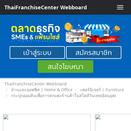
ThaiFranchiseCenter Webboard
Toggle
naviga
เข้าสู่ระบบ
สมัครสมาชิก
สนใจโฆษณา
ThaiFranchiseCenter Webboard
บ้านและออฟฟิส | Home & Office
เฟอร์นิเจอร์ | Furniture
กระปุกออมสินเพื่อการตกแต่งร้านค้าในสไตส์วินเทจ(ย้อนยุค)