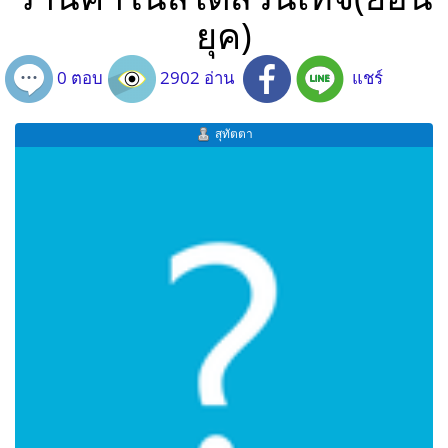
ยุค)
0 ตอบ
2902 อ่าน
แชร์
สุทัตตา