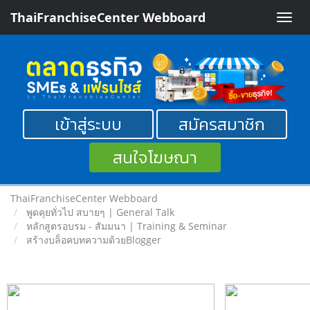
ThaiFranchiseCenter Webboard
Toggle
naviga
เข้าสู่ระบบ
สมัครสมาชิก
สนใจโฆษณา
ThaiFranchiseCenter Webboard
พูดคุยทั่วไป สบายๆ | General Talk
หลักสูตรอบรม - สัมมนา | Training & Seminar
สร้างบล็อคบทความด้วยBlogger