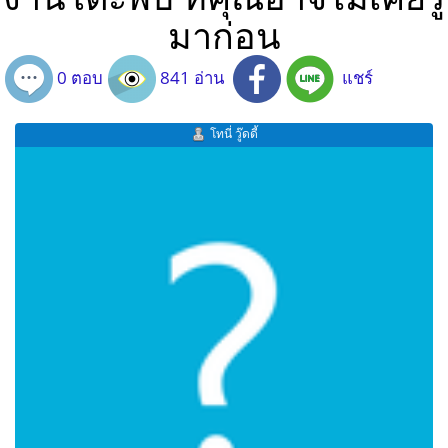
มาก่อน
0 ตอบ
841 อ่าน
แชร์
โทนี่ วู๊ดดี้