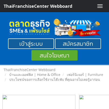
ThaiFranchiseCenter Webboard
Toggle
naviga
เข้าสู่ระบบ
สมัครสมาชิก
สนใจโฆษณา
ThaiFranchiseCenter Webboard
บ้านและออฟฟิส | Home & Office
เฟอร์นิเจอร์ | Furniture
ประโยชน์ของการเลือกใช้งานโต๊ะพับ ที่คุณอาจไม่เคยรู้มาก่อน