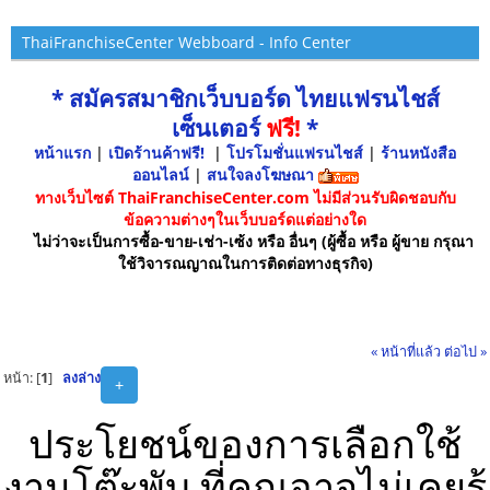
ThaiFranchiseCenter Webboard - Info Center
* สมัครสมาชิกเว็บบอร์ด ไทยแฟรนไชส์
เซ็นเตอร์
ฟรี!
*
หน้าแรก
|
เปิดร้านค้าฟรี!
|
โปรโมชั่นแฟรนไชส์
|
ร้านหนังสือ
ออนไลน์
|
สนใจลงโฆษณา
ทางเว็บไซต์ ThaiFranchiseCenter.com ไม่มีส่วนรับผิดชอบกับ
ข้อความต่างๆในเว็บบอร์ดแต่อย่างใด
ไม่ว่าจะเป็นการซื้อ-ขาย-เช่า-เซ้ง หรือ อื่นๆ (ผู้ซื้อ หรือ ผู้ขาย กรุณา
ใช้วิจารณญาณในการติดต่อทางธุรกิจ)
« หน้าที่แล้ว
ต่อไป »
หน้า: [
1
]
ลงล่าง
+
ประโยชน์ของการเลือกใช้
งานโต๊ะพับ ที่คุณอาจไม่เคยรู้