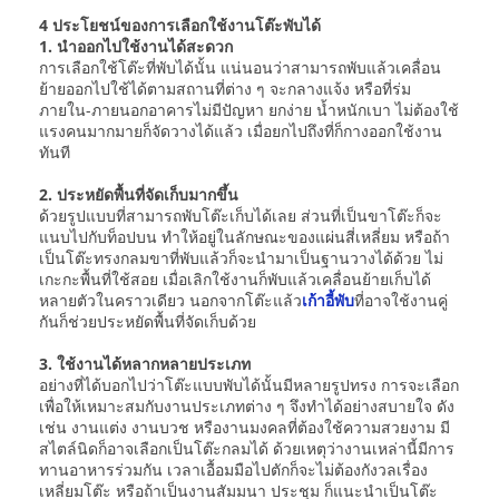
4 ประโยชน์ของการเลือกใช้งานโต๊ะพับได้
1. นำออกไปใช้งานได้สะดวก
การเลือกใช้โต๊ะที่พับได้นั้น แน่นอนว่าสามารถพับแล้วเคลื่อน
ย้ายออกไปใช้ได้ตามสถานที่ต่าง ๆ จะกลางแจ้ง หรือที่ร่ม
ภายใน-ภายนอกอาคารไม่มีปัญหา ยกง่าย น้ำหนักเบา ไม่ต้องใช้
แรงคนมากมายก็จัดวางได้แล้ว เมื่อยกไปถึงที่ก็กางออกใช้งาน
ทันที
2. ประหยัดพื้นที่จัดเก็บมากขึ้น
ด้วยรูปแบบที่สามารถพับโต๊ะเก็บได้เลย ส่วนที่เป็นขาโต๊ะก็จะ
แนบไปกับท็อปบน ทำให้อยู่ในลักษณะของแผ่นสี่เหลี่ยม หรือถ้า
เป็นโต๊ะทรงกลมขาที่พับแล้วก็จะนำมาเป็นฐานวางได้ด้วย ไม่
เกะกะพื้นที่ใช้สอย เมื่อเลิกใช้งานก็พับแล้วเคลื่อนย้ายเก็บได้
หลายตัวในคราวเดียว นอกจากโต๊ะแล้ว
เก้าอี้พับ
ที่อาจใช้งานคู่
กันก็ช่วยประหยัดพื้นที่จัดเก็บด้วย
3. ใช้งานได้หลากหลายประเภท
อย่างที่ได้บอกไปว่าโต๊ะแบบพับได้นั้นมีหลายรูปทรง การจะเลือก
เพื่อให้เหมาะสมกับงานประเภทต่าง ๆ จึงทำได้อย่างสบายใจ ดัง
เช่น งานแต่ง งานบวช หรืองานมงคลที่ต้องใช้ความสวยงาม มี
สไตล์นิดก็อาจเลือกเป็นโต๊ะกลมได้ ด้วยเหตุว่างานเหล่านี้มีการ
ทานอาหารร่วมกัน เวลาเอื้อมมือไปตักก็จะไม่ต้องกังวลเรื่อง
เหลี่ยมโต๊ะ หรือถ้าเป็นงานสัมมนา ประชุม ก็แนะนำเป็นโต๊ะ