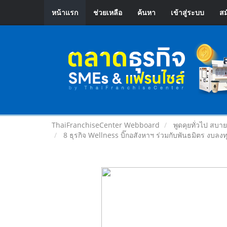
หน้าแรก
ช่วยเหลือ
ค้นหา
เข้าสู่ระบบ
สม
ThaiFranchiseCenter Webboard
พูดคุยทั่วไป สบา
8 ธุรกิจ Wellness บิ๊กอสังหาฯ ร่วมกับพันธมิตร งบล