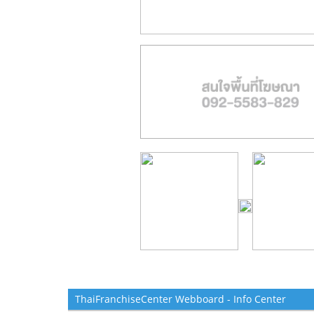
ThaiFranchiseCenter Webboard - Info Center