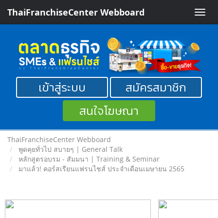
ThaiFranchiseCenter Webboard
Toggle
naviga
เข้าสู่ระบบ
สมัครสมาชิก
สนใจโฆษณา
ThaiFranchiseCenter Webboard
พูดคุยทั่วไป สบายๆ | General Talk
หลักสูตรอบรม - สัมมนา | Training & Seminar
มาแล้ว! คอร์สเรียนแฟรนไชส์ ประจำเดือนเมษายน 2565