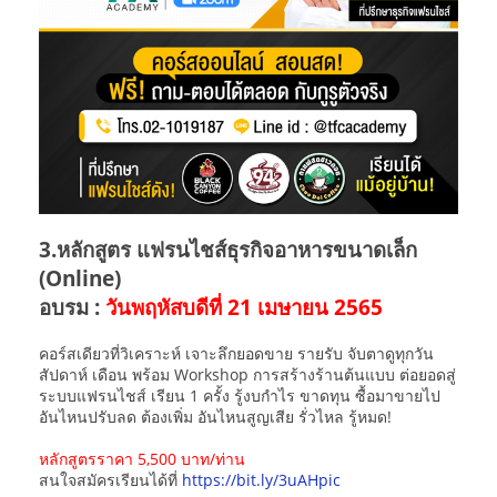
3.หลักสูตร แฟรนไชส์ธุรกิจอาหารขนาดเล็ก
(Online)
อบรม :
วันพฤหัสบดีที่ 21 เมษายน 2565
คอร์สเดียวที่วิเคราะห์ เจาะลึกยอดขาย รายรับ จับตาดูทุกวัน
สัปดาห์ เดือน พร้อม Workshop การสร้างร้านต้นแบบ ต่อยอดสู่
ระบบแฟรนไชส์ เรียน 1 ครั้ง รู้งบกำไร ขาดทุน ซื้อมาขายไป
อันไหนปรับลด ต้องเพิ่ม อันไหนสูญเสีย รั่วไหล รู้หมด!
หลักสูตรราคา 5,500 บาท/ท่าน
สนใจสมัครเรียนได้ที่
https://bit.ly/3uAHpic