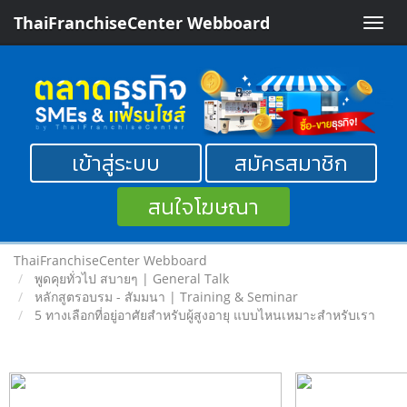
ThaiFranchiseCenter Webboard
Toggle
naviga
เข้าสู่ระบบ
สมัครสมาชิก
สนใจโฆษณา
ThaiFranchiseCenter Webboard
พูดคุยทั่วไป สบายๆ | General Talk
หลักสูตรอบรม - สัมมนา | Training & Seminar
5 ทางเลือกที่อยู่อาศัยสำหรับผู้สูงอายุ แบบไหนเหมาะสำหรับเรา