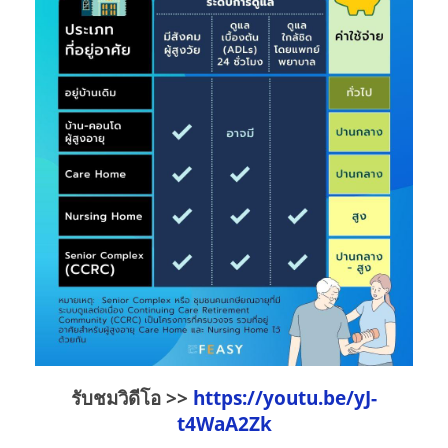
รับชมวิดีโอ >>
https://youtu.be/yJ-
t4WaA2Zk