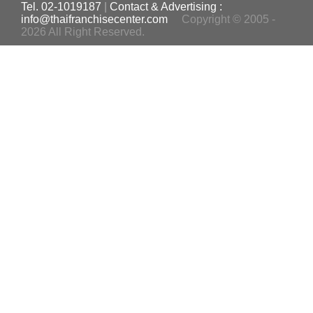
Tel. 02-1019187
|
Contact & Advertising :
info@thaifranchisecenter.com
Copyright © 2005 -
2026 All Right Reserved.