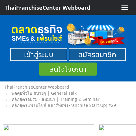
ThaiFranchiseCenter Webboard
Toggle
naviga
เข้าสู่ระบบ
สมัครสมาชิก
สนใจโฆษณา
ThaiFranchiseCenter Webboard
พูดคุยทั่วไป สบายๆ | General Talk
หลักสูตรอบรม - สัมมนา | Training & Seminar
หลักสูตรแฟรนไชส์ สตาร์ทอัพ (Franchise Start Up) #29