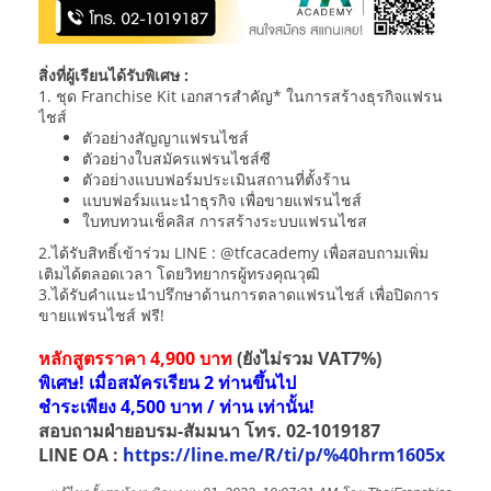
สิ่งที่ผู้เรียนได้รับพิเศษ :
1. ชุด Franchise Kit เอกสารสำคัญ* ในการสร้างธุรกิจแฟรน
ไชส์
ตัวอย่างสัญญาแฟรนไชส์
ตัวอย่างใบสมัครแฟรนไชส์ซี
ตัวอย่างแบบฟอร์มประเมินสถานที่ตั้งร้าน
แบบฟอร์มแนะนำธุรกิจ เพื่อขายแฟรนไชส์
ใบทบทวนเช็คลิส การสร้างระบบแฟรนไชส
2.ได้รับสิทธิ์เข้าร่วม LINE : @tfcacademy เพื่อสอบถามเพิ่ม
เติมได้ตลอดเวลา โดยวิทยากรผู้ทรงคุณวุฒิ
3.ได้รับคำแนะนำปรึกษาด้านการตลาดแฟรนไชส์ เพื่อปิดการ
ขายแฟรนไชส์ ฟรี!
หลักสูตรราคา 4,900 บาท
(ยังไม่รวม VAT7%)
พิเศษ! เมื่อสมัครเรียน 2 ท่านขึ้นไป
ชำระเพียง 4,500 บาท / ท่าน เท่านั้น!
สอบถามฝ่ายอบรม-สัมมนา โทร. 02-1019187
LINE OA :
https://line.me/R/ti/p/%40hrm1605x