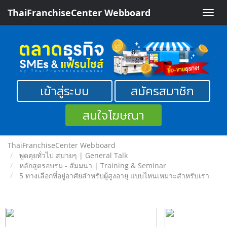
ThaiFranchiseCenter Webboard
Toggle
naviga
เข้าสู่ระบบ
สมัครสมาชิก
สนใจโฆษณา
ThaiFranchiseCenter Webboard
พูดคุยทั่วไป สบายๆ | General Talk
หลักสูตรอบรม - สัมมนา | Training & Seminar
5 ทางเลือกที่อยู่อาศัยสำหรับผู้สูงอายุ แบบไหนเหมาะสำหรับเรา