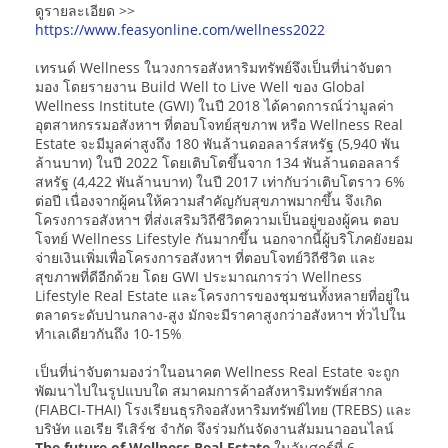
ดูรายละเอียด >>
https://www.feasyonline.com/wellness2022
เทรนด์ Wellness ในวงการอสังหาริมทรัพย์จึงเป็นที่น่าจับตา
มอง โดยรายงาน Build Well to Live Well ของ Global
Wellness Institute (GWI) ในปี 2018 ได้คาดการณ์ว่ามูลค่า
อุตสาหกรรมอสังหาฯ ที่ตอบโจทย์สุขภาพ หรือ Wellness Real
Estate จะมีมูลค่าสูงถึง 180 พันล้านดอลลาร์สหรัฐ (5,940 พัน
ล้านบาท) ในปี 2022 โดยเติบโตขึ้นจาก 134 พันล้านดอลลาร์
สหรัฐ (4,422 พันล้านบาท) ในปี 2017 เท่ากับว่าเติบโตราว 6%
ต่อปี เนื่องจากผู้คนให้ความสำคัญกับสุขภาพมากขึ้น จึงเกิด
โครงการอสังหาฯ ที่ส่งเสริมวิถีชีวิตความเป็นอยู่ของผู้คน ตอบ
โจทย์ Wellness Lifestyle กันมากขึ้น นอกจากนี้ผู้บริโภคยังยอม
จ่ายเงินเพิ่มเพื่อโครงการอสังหาฯ ที่ตอบโจทย์วิถีชีวิต และ
สุขภาพที่ดีอีกด้วย โดย GWI ประมาณการว่า Wellness
Lifestyle Real Estate และโครงการของชุมชนทั้งหลายที่อยู่ใน
ตลาดระดับปานกลาง-สูง มักจะมีราคาสูงกว่าอสังหาฯ ทั่วไปใน
ทำเลเดียวกันถึง 10-15%
เป็นที่น่าจับตามองว่าในอนาคต Wellness Real Estate จะถูก
พัฒนาไปในรูปแบบใด สมาคมการค้าอสังหาริมทรัพย์สากล
(FIABCI-THAI) โรงเรียนธุรกิจอสังหาริมทรัพย์ไทย (TREBS) และ
บริษัท แอเรีย รีเสิร์ช จำกัด จึงร่วมกันจัดงานสัมมนาออนไลน์
The future of Wellness Real Estate
ในวันศุกร์ที่ 6