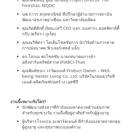
Forestias, MQDC
นพ.ถาวร สกุลพาณิชย์ ที่ปรึกษาผู้อำนวยการสถาบัน
พัฒนาสุขภาพอาเซียน มหาวิทยาลัยมหิดล
คุณกิตติศักดิ์ ปัทมะเสวี CEO บจก. มนทาระ ฮอสพิทาลิตี้
กรุ๊ป (ตรีสรา ภูเก็ต)
คุณณวิพัตรา โตเต็มโชคชัยการ นักวิจัยด้านการคาด
การณ์อนาคต ฟิวเจอร์เทลส์ แล็บ
ดร.โสภณ พรโชคชัย นายกสมาคมการค้า
อสังหาริมทรัพย์สากล (FIABCI-Thai)
คุณพิมพ์ชนก วรวัฒนนท์ Product Owner – Well-
being, Nexter Living Co., Ltd. บริษัทในกลุ่มธุรกิจซิ
เมนต์-ผลิตภัณฑ์ก่อสร้าง เอสซีจี
งานนี้เหมาะกับใคร?
นักพัฒนาอสังหาฯที่กำลังมองหาตลาดด้านสุขภาพ
สำหรับทุกช่วงวัย รวมถึงที่อยู่อาศัยสำหรับผู้สูงอายุ
ผู้บริหารโรงแรม อะพาร์ตเมนต์ ที่กำลังมองหาตลาดกลุ่ม
ผู้สูงอายุ และสุขภาพแบบองค์รวม