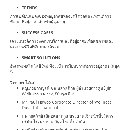
TRENDS
การเปลี่ยนแปลงของที่อยู่อาศัยหลังยุคโควิดและเทรนด์การ
พัฒนาที่อยู่อาศัยสำหรับผู้สูงอายุ
SUCCESS CASES
เจาะแนวคิดการพัฒนาบริการและที่อยู่อาศัยเพื่อสุขภาพและ
คุณภาพชีวิตที่ดีแบบองค์รวม
SMART SOLUTIONS
อัพเดทเทคโนโลยีใหม่ ที่จะเข้ามามีบทบาทต่อการอยู่อาศัยในยุค
นี้
วิทยากร ได้แก่
พญ.กอบกาญจน์ ชุณหสวัสดิกุล ผู้อำนวยการศูนย์ Jin
Wellness รพ.ธนบุรีบำรุงเมือง
Mr.Paul Hawco Corporate Director of Wellness,
Dusit International
นพ.กฤตวิทย์ เลิศอุตสาหกูล ประธานเจ้าหน้าที่บริหาร
บริษัท โรงพยาบาลวิมุตโฮลดิ้ง จำกัด
คุณกิตติพันธุ์ อุยยามะพันธุ์ Project Director The