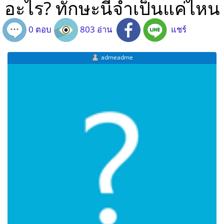
อะไร? ทักษะนี้จำเป็นแค่ไหน
0 ตอบ
803 อ่าน
แชร์
admeadme