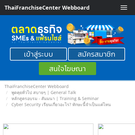
ThaiFranchiseCenter Webboard
Toggle
naviga
เข้าสู่ระบบ
สมัครสมาชิก
สนใจโฆษณา
ThaiFranchiseCenter Webboard
พูดคุยทั่วไป สบายๆ | General Talk
หลักสูตรอบรม - สัมมนา | Training & Seminar
Cyber Security เรียนเกี่ยวอะไร? ทักษะนี้จำเป็นแค่ไหน