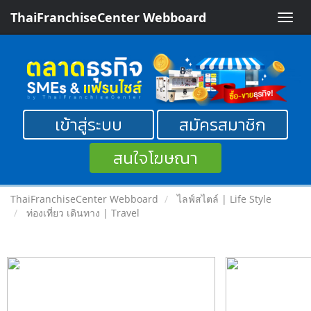
ThaiFranchiseCenter Webboard
Toggle
naviga
เข้าสู่ระบบ
สมัครสมาชิก
สนใจโฆษณา
ThaiFranchiseCenter Webboard
ไลฟ์สไตล์ | Life Style
ท่องเที่ยว เดินทาง | Travel