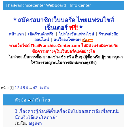
ThaiFranchiseCenter Webboard - Info Center
* สมัครสมาชิกเว็บบอร์ด ไทยแฟรนไชส์
เซ็นเตอร์
ฟรี!
*
หน้าแรก
|
เปิดร้านค้าฟรี!
|
โปรโมชั่นแฟรนไชส์
|
ร้านหนังสือ
ออนไลน์
|
สนใจลงโฆษณา
ทางเว็บไซต์ ThaiFranchiseCenter.com ไม่มีส่วนรับผิดชอบกับ
ข้อความต่างๆในเว็บบอร์ดแต่อย่างใด
ไม่ว่าจะเป็นการซื้อ-ขาย-เช่า-เซ้ง หรือ อื่นๆ (ผู้ซื้อ หรือ ผู้ขาย กรุณา
ใช้วิจารณญาณในการติดต่อทางธุรกิจ)
หน้า: [
1
]
2
3
4
5
6
...
47
ลงล่าง
หัวข้อ
/
เริ่มโดย
3 เรื่องควรรู้ก่อนตีตั๋วเครื่องบินไปออสเตรเลียเพื่อพบปะ
น้องจิงโจ้และโคอาล่า
เริ่มโดย
ณัฐนิชา