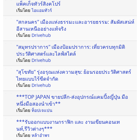
แพ็คเก็จทัวร์สิงคโปร์
เริ่มโดย
ไอแอมทัวร์
"สกลนคร" เมืองแห่งธรรมะและอารยธรรม: สัมผัสเสน่ห์
อีสานเหนืออย่างแท้จริง
เริ่มโดย
Drivehub
"สมุทรปราการ" เมืองป้อมปราการ: เที่ยวครบทุกมิติ
ประวัติศาสตร์และไลฟ์สไตล์
เริ่มโดย
Drivehub
"สุโขทัย" รุ่งอรุณแห่งความสุข: ย้อนรอยประวัติศาสตร์
ไทยแบบไร้ขีดจำกัด
เริ่มโดย
Drivehub
***TOP JAPAN ขายปลีก-ส่งอุปกรณ์แคมปิ้งญี่ปุ่น มือ
หนึ่งมือสองนำเข้า**
เริ่มโดย
ท็อปเจแปน
***รับออกแบบงานกราฟิก และ งานเขียนคอนเท
นท์,รีวิวต่างๆ***
เริ่มโดย
หล้าอำพร