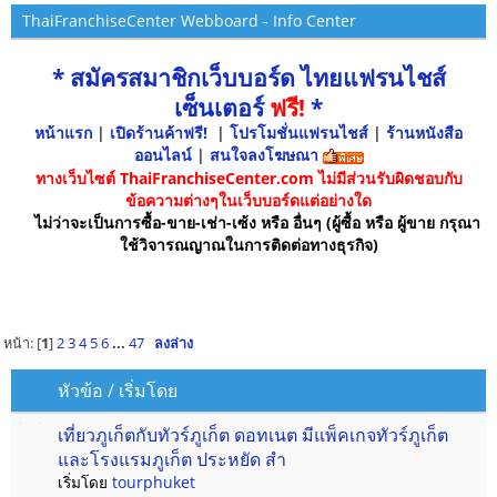
ThaiFranchiseCenter Webboard - Info Center
* สมัครสมาชิกเว็บบอร์ด ไทยแฟรนไชส์
เซ็นเตอร์
ฟรี!
*
หน้าแรก
|
เปิดร้านค้าฟรี!
|
โปรโมชั่นแฟรนไชส์
|
ร้านหนังสือ
ออนไลน์
|
สนใจลงโฆษณา
ทางเว็บไซต์ ThaiFranchiseCenter.com ไม่มีส่วนรับผิดชอบกับ
ข้อความต่างๆในเว็บบอร์ดแต่อย่างใด
ไม่ว่าจะเป็นการซื้อ-ขาย-เช่า-เซ้ง หรือ อื่นๆ (ผู้ซื้อ หรือ ผู้ขาย กรุณา
ใช้วิจารณญาณในการติดต่อทางธุรกิจ)
หน้า: [
1
]
2
3
4
5
6
...
47
ลงล่าง
หัวข้อ
/
เริ่มโดย
เที่ยวภูเก็ตกับทัวร์ภูเก็ต ดอทเนต มีแพ็คเกจทัวร์ภูเก็ต
และโรงแรมภูเก็ต ประหยัด สำ
เริ่มโดย
tourphuket