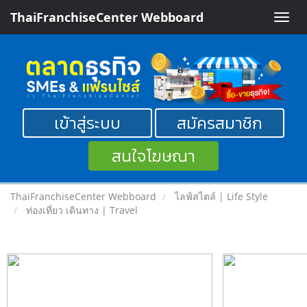
ThaiFranchiseCenter Webboard
Toggle
naviga
เข้าสู่ระบบ
สมัครสมาชิก
สนใจโฆษณา
ThaiFranchiseCenter Webboard
ไลฟ์สไตล์ | Life Style
ท่องเที่ยว เดินทาง | Travel