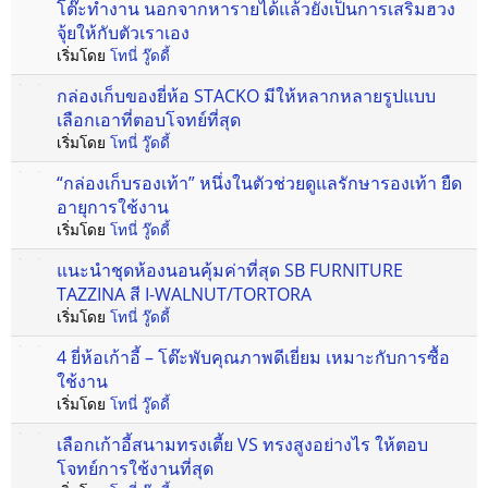
โต๊ะทำงาน นอกจากหารายได้แล้วยังเป็นการเสริมฮวง
จุ้ยให้กับตัวเราเอง
เริ่มโดย
โทนี่ วู๊ดดี้
กล่องเก็บของยี่ห้อ STACKO มีให้หลากหลายรูปแบบ
เลือกเอาที่ตอบโจทย์ที่สุด
เริ่มโดย
โทนี่ วู๊ดดี้
“กล่องเก็บรองเท้า” หนึ่งในตัวช่วยดูแลรักษารองเท้า ยืด
อายุการใช้งาน
เริ่มโดย
โทนี่ วู๊ดดี้
แนะนำชุดห้องนอนคุ้มค่าที่สุด SB FURNITURE
TAZZINA สี I-WALNUT/TORTORA
เริ่มโดย
โทนี่ วู๊ดดี้
4 ยี่ห้อเก้าอี้ – โต๊ะพับคุณภาพดีเยี่ยม เหมาะกับการซื้อ
ใช้งาน
เริ่มโดย
โทนี่ วู๊ดดี้
เลือกเก้าอี้สนามทรงเตี้ย VS ทรงสูงอย่างไร ให้ตอบ
โจทย์การใช้งานที่สุด