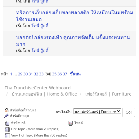
เริ่มโดย
โทนี่ วู๊ดดี้
ทริคการเก็บกล่องเก็บของพลาสติก ให้เหมือนใหม่พร้อม
ใช้งานเสมอ
เริ่มโดย
โทนี่ วู๊ดดี้
บอกต่อ! กล่องรองเท้า คุณภาพจัดเต็ม แข็งแรงทนทาน
มาก
เริ่มโดย
โทนี่ วู๊ดดี้
หน้า:
1
...
29
30
31
32
33
[
34
]
35
36
37
ขึ้นบน
ThaiFranchiseCenter Webboard
บ้านและออฟฟิส | Home & Office
เฟอร์นิเจอร์ | Furniture
หัวข้อที่ถูกใส่กุญแจ
กระโดดไป:
หัวข้อติดหมุด
หัวข้อปกติ
โพลล์
Hot Topic (More than 20 replies)
Very Hot Topic (More than 50 replies)