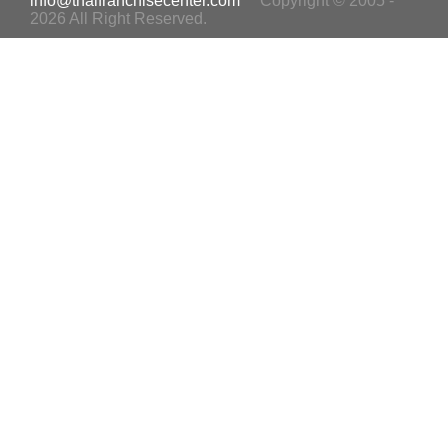
info@thaifranchisecenter.com
Copyright © 2005 -
2026 All Right Reserved.