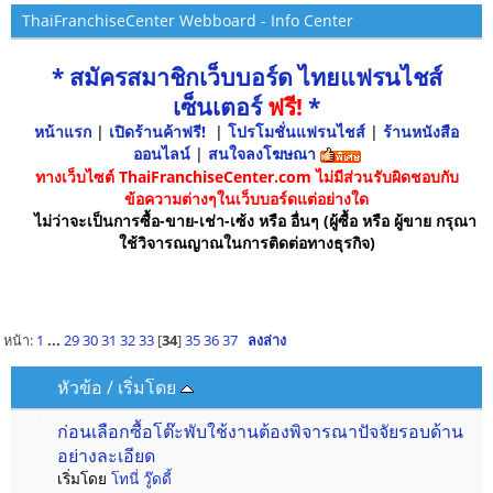
ThaiFranchiseCenter Webboard - Info Center
* สมัครสมาชิกเว็บบอร์ด ไทยแฟรนไชส์
เซ็นเตอร์
ฟรี!
*
หน้าแรก
|
เปิดร้านค้าฟรี!
|
โปรโมชั่นแฟรนไชส์
|
ร้านหนังสือ
ออนไลน์
|
สนใจลงโฆษณา
ทางเว็บไซต์ ThaiFranchiseCenter.com ไม่มีส่วนรับผิดชอบกับ
ข้อความต่างๆในเว็บบอร์ดแต่อย่างใด
ไม่ว่าจะเป็นการซื้อ-ขาย-เช่า-เซ้ง หรือ อื่นๆ (ผู้ซื้อ หรือ ผู้ขาย กรุณา
ใช้วิจารณญาณในการติดต่อทางธุรกิจ)
หน้า:
1
...
29
30
31
32
33
[
34
]
35
36
37
ลงล่าง
หัวข้อ
/
เริ่มโดย
ก่อนเลือกซื้อโต๊ะพับใช้งานต้องพิจารณาปัจจัยรอบด้าน
อย่างละเอียด
เริ่มโดย
โทนี่ วู๊ดดี้