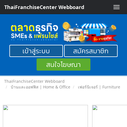
ThaiFranchiseCenter Webboard
Toggle
naviga
เข้าสู่ระบบ
สมัครสมาชิก
สนใจโฆษณา
ThaiFranchiseCenter Webboard
บ้านและออฟฟิส | Home & Office
เฟอร์นิเจอร์ | Furniture