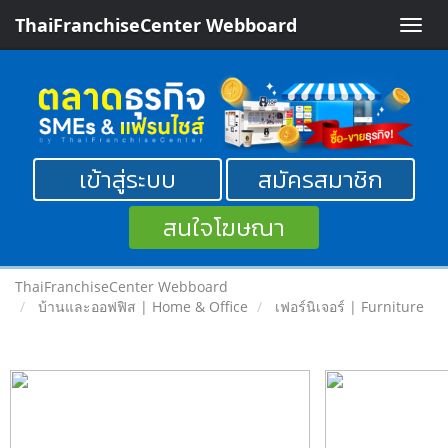
ThaiFranchiseCenter Webboard
Toggle
naviga
เข้าสู่ระบบ
สมัครสมาชิก
สนใจโฆษณา
ThaiFranchiseCenter Webboard
บ้านและออฟฟิส | Home & Office
เฟอร์นิเจอร์ | Furniture