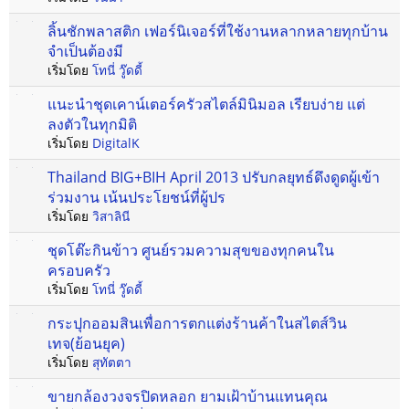
ลิ้นชักพลาสติก เฟอร์นิเจอร์ที่ใช้งานหลากหลายทุกบ้าน
จำเป็นต้องมี
เริ่มโดย
โทนี่ วู๊ดดี้
แนะนำชุดเคาน์เตอร์ครัวสไตล์มินิมอล เรียบง่าย แต่
ลงตัวในทุกมิติ
เริ่มโดย
DigitalK
Thailand BIG+BIH April 2013 ปรับกลยุทธ์ดึงดูดผู้เข้า
ร่วมงาน เน้นประโยชน์ที่ผู้ปร
เริ่มโดย
วิสาลินี
ชุดโต๊ะกินข้าว ศูนย์รวมความสุขของทุกคนใน
ครอบครัว
เริ่มโดย
โทนี่ วู๊ดดี้
กระปุกออมสินเพื่อการตกแต่งร้านค้าในสไตส์วิน
เทจ(ย้อนยุค)
เริ่มโดย
สุทัตตา
ขายกล้องวงจรปิดหลอก ยามเฝ้าบ้านแทนคุณ