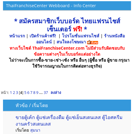
ThaiFranchiseCenter Webboard - Info Center
* สมัครสมาชิกเว็บบอร์ด ไทยแฟรนไชส์
เซ็นเตอร์
ฟรี!
*
หน้าแรก
|
เปิดร้านค้าฟรี!
|
โปรโมชั่นแฟรนไชส์
|
ร้านหนังสือ
ออนไลน์
|
สนใจลงโฆษณา
ทางเว็บไซต์ ThaiFranchiseCenter.com ไม่มีส่วนรับผิดชอบกับ
ข้อความต่างๆในเว็บบอร์ดแต่อย่างใด
ไม่ว่าจะเป็นการซื้อ-ขาย-เช่า-เซ้ง หรือ อื่นๆ (ผู้ซื้อ หรือ ผู้ขาย กรุณา
ใช้วิจารณญาณในการติดต่อทางธุรกิจ)
หน้า:
1
2
3
[
4
]
5
6
7
8
9
...
37
ลงล่าง
หัวข้อ
/
เริ่มโดย
ขายตู้เค้ก ตู้แช่เครื่องดืม ตู้แช่เย็นสเตนเลส ตู้ไอศครีม
งานครัวสเตนเลส
เริ่มโดย
สุมนา