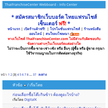
ThaiFranchiseCenter Webboard - Info Center
* สมัครสมาชิกเว็บบอร์ด ไทยแฟรนไชส์
เซ็นเตอร์
ฟรี!
*
หน้าแรก
|
เปิดร้านค้าฟรี!
|
โปรโมชั่นแฟรนไชส์
|
ร้านหนังสือ
ออนไลน์
|
สนใจลงโฆษณา
ทางเว็บไซต์ ThaiFranchiseCenter.com ไม่มีส่วนรับผิดชอบกับ
ข้อความต่างๆในเว็บบอร์ดแต่อย่างใด
ไม่ว่าจะเป็นการซื้อ-ขาย-เช่า-เซ้ง หรือ อื่นๆ (ผู้ซื้อ หรือ ผู้ขาย กรุณา
ใช้วิจารณญาณในการติดต่อทางธุรกิจ)
หน้า:
1
2
[
3
]
4
5
6
7
8
...
37
ลงล่าง
หัวข้อ
/
เริ่มโดย
ก่อนเลือกซื้อโต๊ะกินข้าว ต้องดูอะไรบ้าง?
เริ่มโดย
DigitalK