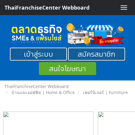
ThaiFranchiseCenter Webboard
Toggle
naviga
เข้าสู่ระบบ
สมัครสมาชิก
สนใจโฆษณา
ThaiFranchiseCenter Webboard
บ้านและออฟฟิส | Home & Office
เฟอร์นิเจอร์ | Furniture