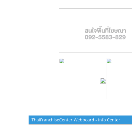
ThaiFranchiseCenter Webboard - Info Center