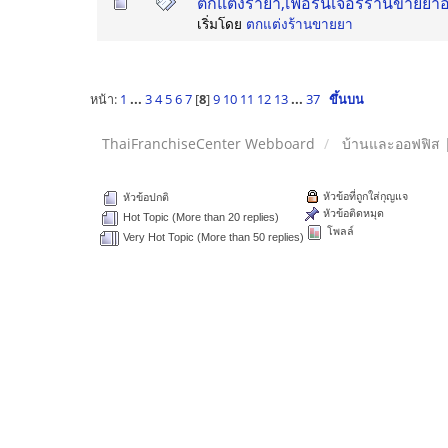
ตกแต่งร้ายา,เฟอร์นิเจอร์ร้านขายย
เริ่มโดย
ตกแต่งร้านขายยา
หน้า:
1
...
3
4
5
6
7
[
8
]
9
10
11
12
13
...
37
ขึ้นบน
ThaiFranchiseCenter Webboard
บ้านและออฟฟิส 
หัวข้อที่ถูกใส่กุญแจ
หัวข้อปกติ
หัวข้อติดหมุด
Hot Topic (More than 20 replies)
โพลล์
Very Hot Topic (More than 50 replies)