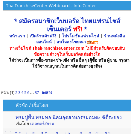
ThaiFranchiseCenter Webboard - Info Center
* สมัครสมาชิกเว็บบอร์ด ไทยแฟรนไชส์
เซ็นเตอร์
ฟรี!
*
หน้าแรก
|
เปิดร้านค้าฟรี!
|
โปรโมชั่นแฟรนไชส์
|
ร้านหนังสือ
ออนไลน์
|
สนใจลงโฆษณา
ทางเว็บไซต์ ThaiFranchiseCenter.com ไม่มีส่วนรับผิดชอบกับ
ข้อความต่างๆในเว็บบอร์ดแต่อย่างใด
ไม่ว่าจะเป็นการซื้อ-ขาย-เช่า-เซ้ง หรือ อื่นๆ (ผู้ซื้อ หรือ ผู้ขาย กรุณา
ใช้วิจารณญาณในการติดต่อทางธุรกิจ)
หน้า: [
1
]
2
3
4
5
6
...
37
ลงล่าง
หัวข้อ
/
เริ่มโดย
พรมปูพื้น พรมทอ นิคมอุตสาหกรรมอมตะ ซิตี้ระยอง
เริ่มโดย
เดคคอร์สยาม