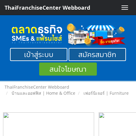
ThaiFranchiseCenter Webboard
Toggle
naviga
เข้าสู่ระบบ
สมัครสมาชิก
สนใจโฆษณา
ThaiFranchiseCenter Webboard
บ้านและออฟฟิส | Home & Office
เฟอร์นิเจอร์ | Furniture