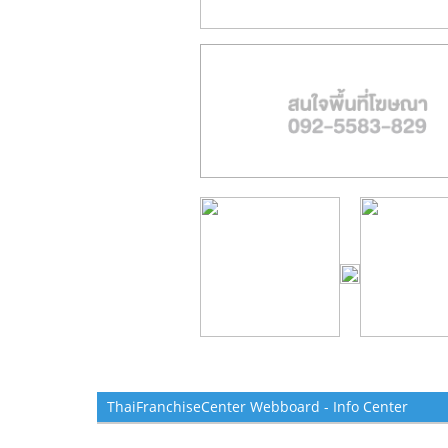
ThaiFranchiseCenter Webboard - Info Center