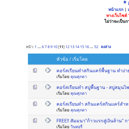
*
หน้าแรก
|
เ
ทางเว็บไซต์
ไม่ว่าจะเป็นกา
หน้า:
1
...
6
7
8
9
10
[
11
]
12
13
14
15
16
...
52
ลงล่าง
หัวข้อ
/
เริ่มโดย
คอร์สเรียนทำสกินแคร์พื้นฐาน ทำง่า
เริ่มโดย
คุณศุภดา
คอร์สเรียนทำ สบู่พื้นฐาน - สบู่สมุน
เริ่มโดย
คุณศุภดา
คอร์สเรียนทำ สกินแคร์สกินแคร์สำหรั
เริ่มโดย
คุณศุภดา
FREE!! สัมมนา"ก้าวแรกสู่เงินล้าน" กา
เริ่มโดย
วินทอรี่