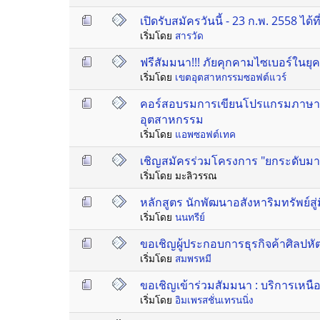
เปิดรับสมัครวันนี้ - 23 ก.พ. 2558 ไ
เริ่มโดย
สารวัด
ฟรีสัมมนา!!! ภัยคุกคามไซเบอร์ในยุคเศร
เริ่มโดย
เขตอุตสาหกรรมซอฟต์แวร์
คอร์สอบรมการเขียนโปรแกรมภาษา
อุตสาหกรรม
เริ่มโดย
แอพซอฟต์เทค
เชิญสมัครร่วมโครงการ "ยกระดับมา
เริ่มโดย มะลิวรรณ
หลักสูตร นักพัฒนาอสังหาริมทรัพย์สู่มื
เริ่มโดย
นนทรีย์
ขอเชิญผู้ประกอบการธุรกิจค้าศิลปหั
เริ่มโดย
สมพรหมี
ขอเชิญเข้าร่วมสัมมนา : บริการเหนือ
เริ่มโดย
อิมเพรสชั่นเทรนนิ่ง