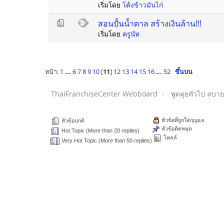
เริ่มโดย
โต้งข้าวมันไก่
สอนปั้นน้ำตาล สร้างเงินล้าน!!!
เริ่มโดย
ครูนัท
หน้า:
1
...
6
7
8
9
10
[
11
]
12
13
14
15
16
...
52
ขึ้นบน
ThaiFranchiseCenter Webboard
พูดคุยทั่วไป สบา
หัวข้อที่ถูกใส่กุญแจ
หัวข้อปกติ
หัวข้อติดหมุด
Hot Topic (More than 20 replies)
โพลล์
Very Hot Topic (More than 50 replies)