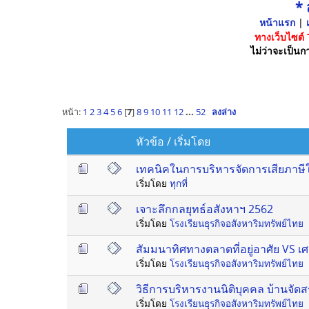
*
หน้าแรก
|
เ
ทางเว็บไซต์
ไม่ว่าจะเป็นกา
หน้า:
1
2
3
4
5
6
[
7
]
8
9
10
11
12
...
52
ลงล่าง
หัวข้อ
/
เริ่มโดย
เทคนิคในการบริหารจัดการเสียภาษีใ
เริ่มโดย
ทุกที่
เจาะลึกกลยุทธ์อสังหาฯ 2562
เริ่มโดย
โรงเรียนธุรกิจอสังหาริมทรัพย์ไทย
สัมมนาทิศทางตลาดที่อยู่อาศัย VS เ
เริ่มโดย
โรงเรียนธุรกิจอสังหาริมทรัพย์ไทย
วิธีการบริหารงานนิติบุคคล บ้านจัด
เริ่มโดย
โรงเรียนธุรกิจอสังหาริมทรัพย์ไทย