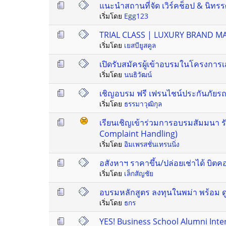
แนะนำสถานที่จัด เวิร์คช็อป & นิทรรศ
เริ่มโดย
Egg123
TRIAL CLASS | LUXURY BRAND 
เริ่มโดย
เยสบียูสคูล
เปิดรับสมัครผู้เข้าอบรมในโครงการ
เริ่มโดย
นนธิวัฒน์
เชิญอบรม ฟรี เฟรนไชน์ประกันภัยรถย
เริ่มโดย
ธรรมาวุฒิกุล
เรียนเชิญเข้าร่วมการอบรมสัมมนา รั
Complaint Handling)
เริ่มโดย
อิมเพรสชั่นเทรนนิ่ง
อสังหาฯ ราคาขึ้น/ปล่อยเช่าได้ บิต
เริ่มโดย
เล็กสัญชัย
อบรมหลักสูตร ลงทุนในพม่า พร้อม ด
เริ่มโดย
ธกร
YES! Business School Alumni Inte