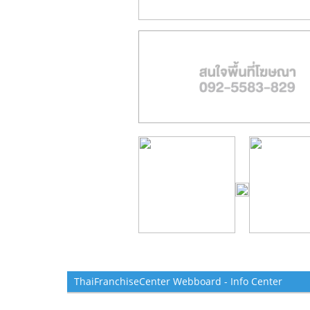
ThaiFranchiseCenter Webboard - Info Center