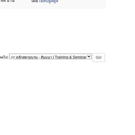
764 อ่าน
โดย
เยสบียูสคูล
ดดไป: