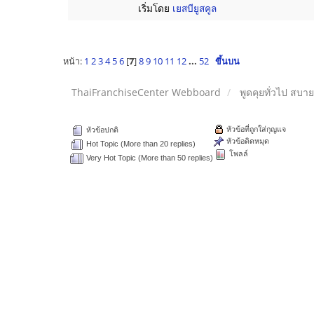
เริ่มโดย
เยสบียูสคูล
หน้า:
1
2
3
4
5
6
[
7
]
8
9
10
11
12
...
52
ขึ้นบน
ThaiFranchiseCenter Webboard
พูดคุยทั่วไป สบา
หัวข้อที่ถูกใส่กุญแจ
หัวข้อปกติ
หัวข้อติดหมุด
Hot Topic (More than 20 replies)
โพลล์
Very Hot Topic (More than 50 replies)