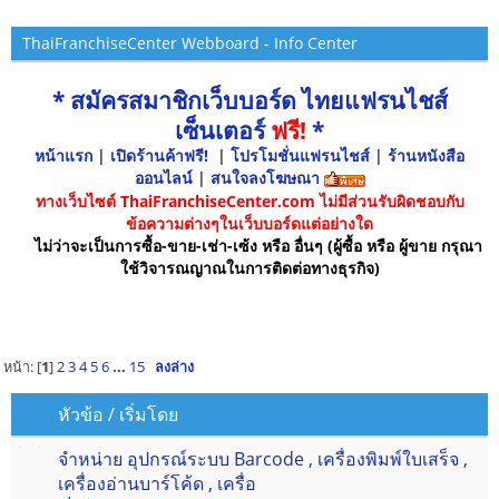
ThaiFranchiseCenter Webboard - Info Center
* สมัครสมาชิกเว็บบอร์ด ไทยแฟรนไชส์
เซ็นเตอร์
ฟรี!
*
หน้าแรก
|
เปิดร้านค้าฟรี!
|
โปรโมชั่นแฟรนไชส์
|
ร้านหนังสือ
ออนไลน์
|
สนใจลงโฆษณา
ทางเว็บไซต์ ThaiFranchiseCenter.com ไม่มีส่วนรับผิดชอบกับ
ข้อความต่างๆในเว็บบอร์ดแต่อย่างใด
ไม่ว่าจะเป็นการซื้อ-ขาย-เช่า-เซ้ง หรือ อื่นๆ (ผู้ซื้อ หรือ ผู้ขาย กรุณา
ใช้วิจารณญาณในการติดต่อทางธุรกิจ)
หน้า: [
1
]
2
3
4
5
6
...
15
ลงล่าง
หัวข้อ
/
เริ่มโดย
จำหน่าย อุปกรณ์ระบบ Barcode , เครื่องพิมพ์ใบเสร็จ ,
เครื่องอ่านบาร์โค้ด , เครื่อ