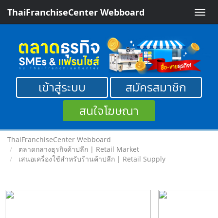
ThaiFranchiseCenter Webboard
Toggle
naviga
เข้าสู่ระบบ
สมัครสมาชิก
สนใจโฆษณา
ThaiFranchiseCenter Webboard
ตลาดกลางธุรกิจค้าปลีก | Retail Market
เสนอเครื่องใช้สำหรับร้านค้าปลีก | Retail Supply