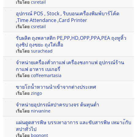
เริ่มโดย
csretail
อุปกรณ์ POS , Stock , ริบบอนเครื่องพิมพ์บาร์โค้ด
,Time Attendance ,Card Printer
เริ่มโดย
csretail
รับผลิต ถุงพลาสติก PE,PP,HD,OPP,PPA,PEA ถุงหูหิ้ว
ถุงซิป ถุงขยะ ถุงใส่เสื้อ
เริ่มโดย
surachead
จำหน่ายเครื่องคั่วกาแฟ เครื่องชงกาแฟ อุปกรณ์ร้าน
กาแฟ อาหาร เบเกอรี่
เริ่มโดย
coffeemartasia
ขายโถน้ำหวานนำเข้าจากต่างประเทศ
เริ่มโดย
zingo
จำหน่ายอุปกรณ์สปาครบวงจร ต้นทุนต่ำ
เริ่มโดย
nirvanine
แผ่นดูดสารพิษ บรรเทาอาการ และขับสารพิษ เหมาะ้กับ
สปาทั่วไป
เริ่มโดย
boonont