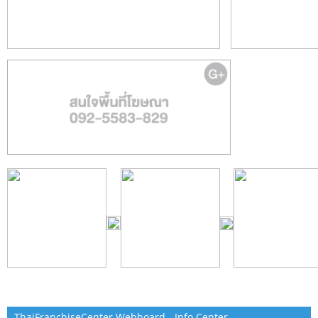
ThaiFranchiseCenter Webboard - Info Center