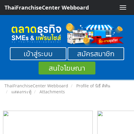
ThaiFranchiseCenter Webboard
Toggle
naviga
เข้าสู่ระบบ
สมัครสมาชิก
สนใจโฆษณา
ThaiFranchiseCenter Webboard
Profile of นิธื ติทัน
แสดงกระทู้
Attachments