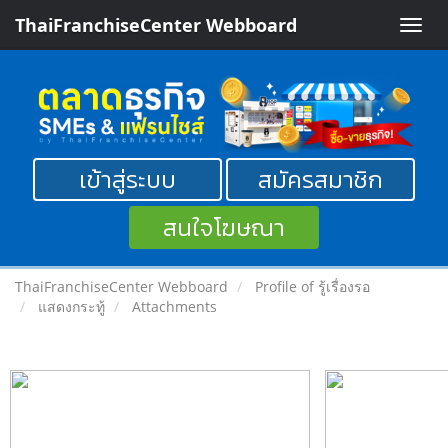
ThaiFranchiseCenter Webboard
Toggle
naviga
เข้าสู่ระบบ
สมัครสมาชิก
สนใจโฆษณา
ThaiFranchiseCenter Webboard
Profile of รู้เรื่องรอ
แสดงกระทู้
Attachments