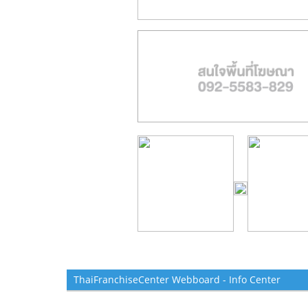
ThaiFranchiseCenter Webboard - Info Center