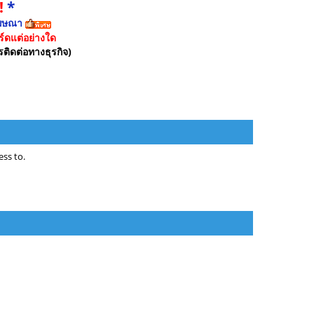
!
*
ฆษณา
์ดแต่อย่างใด
รติดต่อทางธุรกิจ)
ss to.