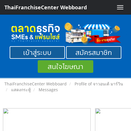
ThaiFranchiseCenter Webboard
Toggle
naviga
เข้าสู่ระบบ
สมัครสมาชิก
สนใจโฆษณา
ThaiFranchiseCenter Webboard
Profile of จาวอนเต้ มาร์วิน
แสดงกระทู้
Messages