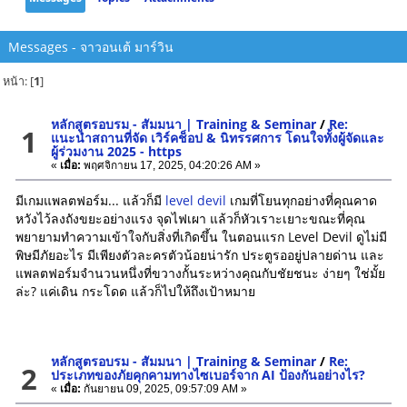
Messages - จาวอนเต้ มาร์วิน
หน้า: [
1
]
หลักสูตรอบรม - สัมมนา | Training & Seminar
/
Re:
1
แนะนำสถานที่จัด เวิร์คช็อป & นิทรรศการ โดนใจทั้งผู้จัดและ
ผู้ร่วมงาน 2025 - https
«
เมื่อ:
พฤศจิกายน 17, 2025, 04:20:26 AM »
มีเกมแพลตฟอร์ม... แล้วก็มี
level devil
เกมที่โยนทุกอย่างที่คุณคาด
หวังไว้ลงถังขยะอย่างแรง จุดไฟเผา แล้วก็หัวเราะเยาะขณะที่คุณ
พยายามทำความเข้าใจกับสิ่งที่เกิดขึ้น ในตอนแรก Level Devil ดูไม่มี
พิษมีภัยอะไร มีเพียงตัวละครตัวน้อยน่ารัก ประตูรออยู่ปลายด่าน และ
แพลตฟอร์มจำนวนหนึ่งที่ขวางกั้นระหว่างคุณกับชัยชนะ ง่ายๆ ใช่มั้ย
ล่ะ? แค่เดิน กระโดด แล้วก็ไปให้ถึงเป้าหมาย
หลักสูตรอบรม - สัมมนา | Training & Seminar
/
Re:
2
ประเภทของภัยคุกคามทางไซเบอร์จาก AI ป้องกันอย่างไร?
«
เมื่อ:
กันยายน 09, 2025, 09:57:09 AM »