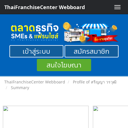
ThaiFranchiseCenter Webboard
Toggle
naviga
เข้าสู่ระบบ
สมัครสมาชิก
สนใจโฆษณา
ThaiFranchiseCenter Webboard
Profile of สริญญา วรวุฒิ
Summary