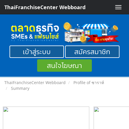
ThaiFranchiseCenter Webboard
Toggle
naviga
เข้าสู่ระบบ
สมัครสมาชิก
สนใจโฆษณา
ThaiFranchiseCenter Webboard
Profile of ซาราห์
Summary