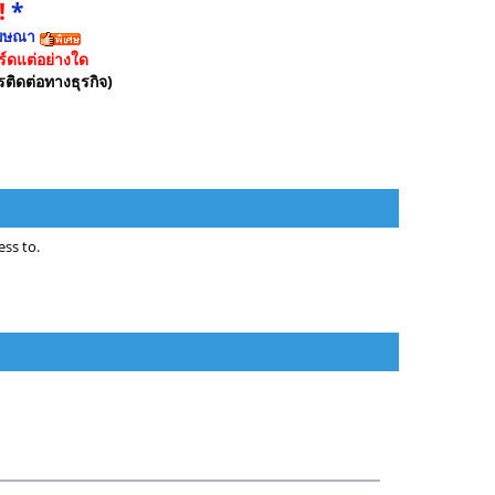
!
*
ฆษณา
์ดแต่อย่างใด
รติดต่อทางธุรกิจ)
ss to.