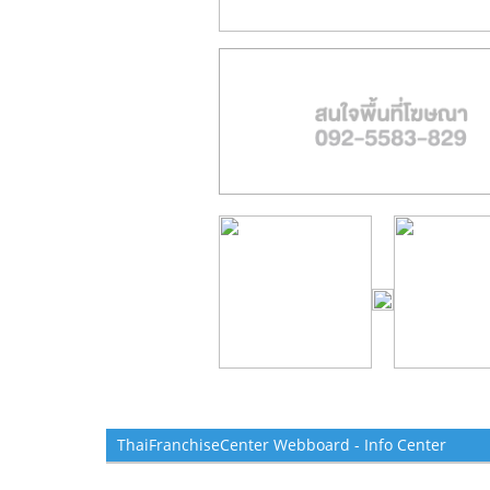
ThaiFranchiseCenter Webboard - Info Center