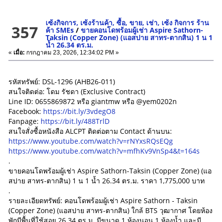
เซ้งกิจการ, เซ้งร้านค้า, ซื้อ, ขาย, เช่า, เซ้ง กิจการ ร้าน
357
ค้า SMEs
/
ขายคอนโดพร้อมผู้เช่า Aspire Sathorn-
Taksin (Copper Zone) (แอสปาย สาทร-ตากสิน) 1 น 1
น้ำ 26.34 ตร.ม.
«
เมื่อ:
กรกฎาคม 23, 2026, 12:34:02 PM »
รหัสทรัพย์: DSL-1296 (AHB26-011)
สนใจติดต่อ: โดม รัชดา (Exclusive Contract)
Line ID: 0655869872 หรือ giantmw หรือ @yem0202n
Facebook:
https://bit.ly/3vdegO8
Fanpage:
https://bit.ly/488TrlD
สนใจสั่งซื้อหนังสือ ALCPT ติดต่อตาม Contact ด้านบน:
https://www.youtube.com/watch?v=rNYxsRQsEQg
https://www.youtube.com/watch?v=mfhKv9VnSp4&t=164s
.
ขายคอนโดพร้อมผู้เช่า Aspire Sathorn-Taksin (Copper Zone) (แอ
สปาย สาทร-ตากสิน) 1 น 1 น้ำ 26.34 ตร.ม. ราคา 1,775,000 บาท
.
รายละเอียดทรัพย์: คอนโดพร้อมผู้เช่า Aspire Sathorn - Taksin
(Copper Zone) (แอสปาย สาทร-ตากสิน) ใกล้ BTS วุฒากาศ โดยห้อง
พักมีพื้นที่ใช้สอย 26.34 ตร.ม. มีขนาด 1 ห้องนอน 1 ห้องน้ำ และมี