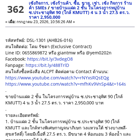
เซ้งกิจการ, เซ้งร้านค้า, ซื้อ, ขาย, เช่า, เซ้ง กิจการ ร้าน
362
ค้า SMEs
/
ขายบ้านแฝด 2 ชั้น ในโครงการหมู่บ้าน
ซ.ประชาอุทิศ 90 (ใกล้ KMUTT) 4 น 3 น้ำ 27.5 ตร.ว.
ราคา 2,950,000
«
เมื่อ:
กรกฎาคม 23, 2026, 10:56:26 AM »
รหัสทรัพย์: DSL-1301 (AHB26-016)
สนใจติดต่อ: โดม รัชดา (Exclusive Contract)
Line ID: 0655869872 หรือ giantmw หรือ @yem0202n
Facebook:
https://bit.ly/3vdegO8
Fanpage:
https://bit.ly/488TrlD
สนใจสั่งซื้อหนังสือ ALCPT ติดต่อตาม Contact ด้านบน:
https://www.youtube.com/watch?v=rNYxsRQsEQg
https://www.youtube.com/watch?v=mfhKv9VnSp4&t=164s
.
ขายบ้านแฝด 2 ชั้น ในโครงการหมู่บ้าน ซ.ประชาอุทิศ 90 (ใกล้
KMUTT) 4 น 3 น้ำ 27.5 ตร.ว. ราคา 2,950,000 บาท
.
รายละเอียดทรัพย์:
1. บ้านแฝด 2 ชั้น ในโครงการหมู่บ้าน ซ.ประชาอุทิศ 90 (ใกล้
KMUTT และใกล้ทางพิเศษกาญจนาภิเษก วงแหวนใต้ ช่วงบางพลี-
สุขสวัสดิ์) โดยมีเนื้อที่ 27.5 ตร.ว. มีขนาด 4 ห้องนอน 3 ห้องน้ำ และ