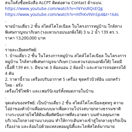
สนใจสั่งซื้อหนังสือ ALCPT ติดต่อตาม Contact ด้านบน:
https://www.youtube.com/watch?v=rNYxsRQsEQg
https://www.youtube.com/watch?v=mfhKv9VnSp4&t=164s
.
ขายบ้านเดี่ยว 2 ชั้น สไตล์โคโลเนียล ในโครงการหมู่บ้าน ใกล้ทาง
พิเศษกาญจนาภิเษก (วงแหวนรอบนอกฝั่งใต้) 3 น 2 น้ำ 139 ตร.ว.
ราคา 13,200,000 บาท
.
รายละเอียดทรัพย์:
1. บ้านเดี่ยว 2 ชั้น ในโครงการหมู่บ้าน สไตล์โคโลเนียล ในโครงการ
หมู่บ้าน ใกล้ทางพิเศษกาญจนาภิเษก (วงแหวนรอบนอกฝั่งใต้) โดยมี
เนื้อที่ 139 ตร.ว. มีขนาด 3 ห้องนอน 2 ห้องน้ำ และสามารถจอดรถได้
4 คัน
2. ราคานี้รวม เครื่องปรับอากาศ 5 เครื่อง ชุดครัวบิวท์อิน แยกครัว
ไทย - ฝรั่ง
เครื่องใช้ไฟฟ้า และเฟอร์นิเจอร์ทั้งหมดภายในบ้าน
.
จุดเด่นของทรัพย์: เป็นบ้านเดี่ยว 2 ชั้น สไตล์โคโลเนียลสุดหรู ความ
โอ่อ่าของตัวบ้านที่ออกแบบมาเพื่อความโปร่งสบายกลางธรรมชาติ
วางระบบสายไฟใต้ดินเพื่อทัศนียภาพที่สะอาดตา บนทำเลคุณภาพ
บริเวณใจกลางย่านบางบอน ทำให้การเดินทางเข้าสู่ใจกลางธุรกิจเป็น
เรื่องง่าย และล้อมไปด้วยแหล่งคอมมูนิตี้และไลฟ์สไตล์มากมาย