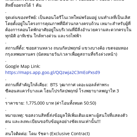
สิทธิ์จอดรถได้ 1 คัน
.
จุดเด่นของทรัพย์: เป็นคอนโดรีโนเวทใหม่พร้อมอยู่ บนทำเลที่เป็นเลิศ
โดยตั้งอยู่ในโครงการคุณภาพที่มีส่วนกลางครบถ้วน เหมาะสำหรับผู้ที่
ต้องการคอนโดพักอาศัยอยู่ในบริเวณที่มีสิ่งอำนวยความสะดวกครบใน
ทุกมิติ อาทิเช่น ใกล้ทางด่วน และรถไฟฟ้า
.
สถานที่ตั้ง: ซอยสวนหลวง ถนนกัลปพฤกษ์ แขวงบางค้อ เขตจอมทอง
กรุงเทพมหานคร (นัดหมายวัน/เวลาเพื่อดูสถานที่จริงล่วงหน้า)
.
Google Map Link:
https://maps.app.goo.gl/QQzwja2C3mEoPxsd9
.
สถานที่สำคัญใกล้เคียง: BTS วุฒากาศ เดอะมอลล์ท่าพระ
ซีคอนสแควร์บางแค โฮมโปรกัลปพฤกษ์ โรงพยาบาลพญาไท 3
.
ราคาขาย: 1,775,000 บาท (ค่าโอนทั้งหมด 50:50)
.
หมายเหตุ: ขอสงวนสิทธิ์ส่งข้อมูลให้เพิ่มเติมเฉพาะผู้สนใจที่แสดงตัว
ตน และลงทะเบียนขอรับข้อมูลอย่างชัดเจนเท่านั้น!!!
.
สนใจติดต่อ: โดม รัชดา (Exclusive Contract)