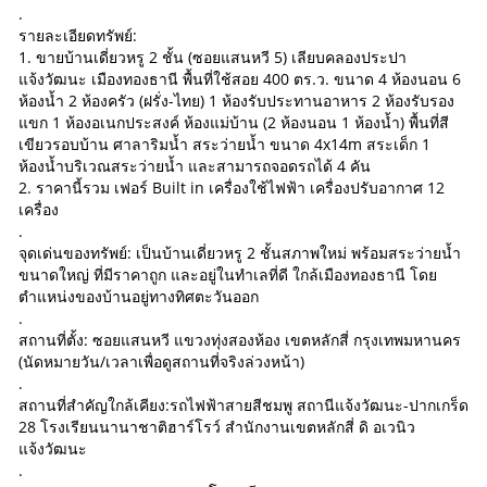
.
รายละเอียดทรัพย์:
1. ขายบ้านเดี่ยวหรู 2 ชั้น (ซอยแสนหวี 5) เลียบคลองประปา
แจ้งวัฒนะ เมืองทองธานี พื้นที่ใช้สอย 400 ตร.ว. ขนาด 4 ห้องนอน 6
ห้องน้ำ 2 ห้องครัว (ฝรั่ง-ไทย) 1 ห้องรับประทานอาหาร 2 ห้องรับรอง
แขก 1 ห้องอเนกประสงค์ ห้องแม่บ้าน (2 ห้องนอน 1 ห้องน้ำ) พื้นที่สี
เขียวรอบบ้าน ศาลาริมน้ำ สระว่ายน้ำ ขนาด 4x14m สระเด็ก 1
ห้องน้ำบริเวณสระว่ายน้ำ และสามารถจอดรถได้ 4 คัน
2. ราคานี้รวม เฟอร์ Built in เครื่องใช้ไฟฟ้า เครื่องปรับอากาศ 12
เครื่อง
.
จุดเด่นของทรัพย์: เป็นบ้านเดี่ยวหรู 2 ชั้นสภาพใหม่ พร้อมสระว่ายน้ำ
ขนาดใหญ่ ที่มีราคาถูก และอยู่ในทำเลที่ดี ใกล้เมืองทองธานี โดย
ตำแหน่งของบ้านอยู่ทางทิศตะวันออก
.
สถานที่ตั้ง: ซอยแสนหวี แขวงทุ่งสองห้อง เขตหลักสี่ กรุงเทพมหานคร
(นัดหมายวัน/เวลาเพื่อดูสถานที่จริงล่วงหน้า)
.
สถานที่สำคัญใกล้เคียง:รถไฟฟ้าสายสีชมพู สถานีแจ้งวัฒนะ-ปากเกร็ด
28 โรงเรียนนานาชาติฮาร์โรว์ สำนักงานเขตหลักสี่ ดิ อเวนิว
แจ้งวัฒนะ
.