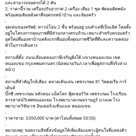
และสามารถจอดรถได้ 2 คัน
2. ราคานี้รวม เครื่องปรับอากาศ 2 เครื่อง เตียง 1 ชุด พัดลมติดพนัง
พร้อมต่อเติมหลังคาที่จอดรถหน้าบ้าน และห้องครัว
.
จุดเด่นของทรัพย์: ทาวน์โฮม 2 ชั้น พร้อมอยู่ บนทำเลที่เป็นเลิศ โดยตั้ง
อยู่ในโครงการคุณภาพที่มีส่วนกลางครบถ้วน เหมาะสำหรับครอบครัว
ยุคใหม่ที่มองหาบ้านหลังแรกที่มอบทั้งคุณภาพชีวิตที่ดีและความคล่อง
ตัวในการเดินทาง
.
สถานที่ตั้ง: ถนนเลียบคลองภาษีเจริญฝั่งใต้ แขวงหนองเเขม เขต
หนองแขม กรุงเทพมหานคร (นัดหมายวัน/เวลาเพื่อดูสถานที่จริงล่วง
หน้า)
.
สถานที่สำคัญใกล้เคียง: ตลาดเดินเล่น เพชรเกษม 81 วิคตอเรีย การ์
เด้นส์
บิ๊กซี เพชรเกษม หลักสอง แม็คโคร ฟู้ดเซอร์วิส เพชรเกษม โรงเรียน
สารสาสน์วิเทศหนองแขม โรงพยาบาลเกษมราษฎร์ บางแค โรง
พยาบาลวิชัยเวช อินเตอร์เนชั่นแนล หนองแขม
.
ราคาขาย: 3,050,000 บาท (ค่าโอนทั้งหมด 50:50)
.
หมายเหตุ: ขอสงวนสิทธิ์ส่งข้อมูลให้เพิ่มเติมเฉพาะผู้สนใจที่แสดงตัว