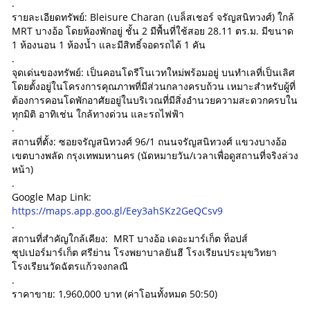
.
รายละเอียดทรัพย์: Bleisure Charan (เบล็สเชอร์ จรัญสนิทวงศ์) ใกล้
MRT บางอ้อ โดยห้องพักอยู่ ชั้น 2 มีพื้นที่ใช้สอย 28.11 ตร.ม. มีขนาด
1 ห้องนอน 1 ห้องน้ำ และมีสิทธิ์จอดรถได้ 1 คัน
.
จุดเด่นของทรัพย์: เป็นคอนโดรีโนเวทใหม่พร้อมอยู่ บนทำเลที่เป็นเลิศ
โดยตั้งอยู่ในโครงการคุณภาพที่มีส่วนกลางครบถ้วน เหมาะสำหรับผู้ที่
ต้องการคอนโดพักอาศัยอยู่ในบริเวณที่มีสิ่งอำนวยความสะดวกครบใน
ทุกมิติ อาทิเช่น ใกล้ทางด่วน และรถไฟฟ้า
.
สถานที่ตั้ง: ซอยจรัญสนิทวงศ์ 96/1 ถนนจรัญสนิทวงศ์ แขวงบางอ้อ
เขตบางพลัด กรุงเทพมหานคร (นัดหมายวัน/เวลาเพื่อดูสถานที่จริงล่วง
หน้า)
.
Google Map Link:
https://maps.app.goo.gl/Eey3ahSKz2GeQCsv9
.
สถานที่สำคัญใกล้เคียง: MRT บางอ้อ เดอะมาร์เก็ต ท็อปส์
ซุปเปอร์มาร์เก็ต ศรีย่าน โรงพยาบาลยันฮี โรงเรียนประมุขวิทยา
โรงเรียนวัดฉัตรแก้วจงกลณี
.
ราคาขาย: 1,960,000 บาท (ค่าโอนทั้งหมด 50:50)
.