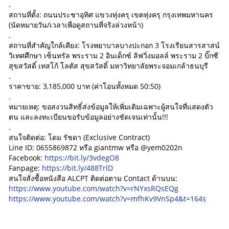
.
สถานที่ตั้ง: ถนนประชาอุทิศ แขวงทุ่งครุ เขตทุ่งครุ กรุงเทพมหานคร
(นัดหมายวัน/เวลาเพื่อดูสถานที่จริงล่วงหน้า)
.
สถานที่สำคัญใกล้เคียง: โรงพยาบาลบางปะกอก 3 โรงเรียนสารสาสน์
วิเทศศึกษา เซ็นทรัล พระราม 2 อินเด็กซ์ ลิฟวิ่งมอลล์ พระราม 2 บิ๊กซี
สุขสวัสดิ์ เทสโก้ โลตัส สุขสวัสดิ์ มหาวิทยาลัยพระจอมเกล้าธนบุรี
.
ราคาขาย: 3,185,000 บาท (ค่าโอนทั้งหมด 50:50)
.
หมายเหตุ: ขอสงวนสิทธิ์ส่งข้อมูลให้เพิ่มเติมเฉพาะผู้สนใจที่แสดงตัว
ตน และลงทะเบียนขอรับข้อมูลอย่างชัดเจนเท่านั้น!!!
.
สนใจติดต่อ: โดม รัชดา (Exclusive Contract)
Line ID: 0655869872 หรือ giantmw หรือ @yem0202n
Facebook:
https://bit.ly/3vdegO8
Fanpage:
https://bit.ly/488TrlD
สนใจสั่งซื้อหนังสือ ALCPT ติดต่อตาม Contact ด้านบน:
https://www.youtube.com/watch?v=rNYxsRQsEQg
https://www.youtube.com/watch?v=mfhKv9VnSp4&t=164s