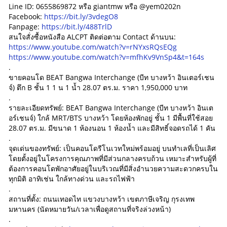
Line ID: 0655869872 หรือ giantmw หรือ @yem0202n
Facebook:
https://bit.ly/3vdegO8
Fanpage:
https://bit.ly/488TrlD
สนใจสั่งซื้อหนังสือ ALCPT ติดต่อตาม Contact ด้านบน:
https://www.youtube.com/watch?v=rNYxsRQsEQg
https://www.youtube.com/watch?v=mfhKv9VnSp4&t=164s
.
ขายคอนโด BEAT Bangwa Interchange (บีท บางหว้า อินเตอร์เชน
จ์) ตึก B ชั้น 1 1 น 1 น้ำ 28.07 ตร.ม. ราคา 1,950,000 บาท
.
รายละเอียดทรัพย์: BEAT Bangwa Interchange (บีท บางหว้า อินเต
อร์เชนจ์) ใกล้ MRT/BTS บางหว้า โดยห้องพักอยู่ ชั้น 1 มีพื้นที่ใช้สอย
28.07 ตร.ม. มีขนาด 1 ห้องนอน 1 ห้องน้ำ และมีสิทธิ์จอดรถได้ 1 คัน
.
จุดเด่นของทรัพย์: เป็นคอนโดรีโนเวทใหม่พร้อมอยู่ บนทำเลที่เป็นเลิศ
โดยตั้งอยู่ในโครงการคุณภาพที่มีส่วนกลางครบถ้วน เหมาะสำหรับผู้ที่
ต้องการคอนโดพักอาศัยอยู่ในบริเวณที่มีสิ่งอำนวยความสะดวกครบใน
ทุกมิติ อาทิเช่น ใกล้ทางด่วน และรถไฟฟ้า
.
สถานที่ตั้ง: ถนนเทอดไท แขวงบางหว้า เขตภาษีเจริญ กุรงเทพ
มหานคร (นัดหมายวัน/เวลาเพื่อดูสถานที่จริงล่วงหน้า)
.