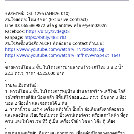
รหัสทรัพย์: DSL-1295 (AHB26-010)
สนใจติดต่อ: โดม รัชดา (Exclusive Contract)
Line ID: 0655869872 หรือ giantmw หรือ @yem0202n
Facebook:
https://bit.ly/3vdegO8
Fanpage:
https://bit.ly/488TrlD
สนใจสั่งซื้อหนังสือ ALCPT ติดต่อตาม Contact ด้านบน:
https://www.youtube.com/watch?v=rNYxsRQsEQg
https://www.youtube.com/watch?v=mfhKv9VnSp4&t=164s
.
ขายทาวน์โฮม 2 ชั้น ในโครงการย่านลาดพร้าว-เสรีไทย 3 น 2 น้ำ
22.3 ตร.ว. ราคา 4,525,000 บาท
.
รายละเอียดทรัพย์:
1. ทาวน์โฮม 2 ชั้น ในโครงการหมู่บ้าน ย่านลาดพร้าว-เสรีไทย ใกล้
รถไฟฟ้าสายสีส้ม น้อมเกล้า มีพื้นที่ใช้สอย 22.3 ตร.ว. มีขนาด 3 ห้อง
นอน 2 ห้องน้ำ และจอดรถได้ 2 คัน
2. ราคานี้รวม แอร์ 4 เครื่อง แท้งก์น้ำ ปั๊มน้ำ ต่อเติมหลังคาที่จอดรถ
และหลังบ้าน เรียบร้อยไม่ทรุด บิ้วเคาน์เตอร์ครัว พร้อมเตาไฟฟ้า ที่ดูด
ควัน และไมโครเวฟ ทีวี ตู้เย็น เครื่องซักผ้า โซฟา โต๊ะ ตู้ เตียง
.
จุดเด่นของทรัพย์: เดินทางสะดวกสบาย เชื่อมต่อสู่ใจกลางลาดพร้าว