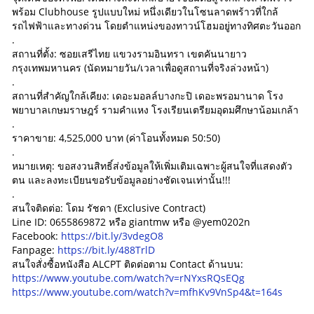
พร้อม Clubhouse รูปแบบใหม่ หนึ่งเดียวในโซนลาดพร้าวที่ใกล้
รถไฟฟ้าและทางด่วน โดยตำแหน่งของทาวน์โฮมอยู่ทางทิศตะวันออก
.
สถานที่ตั้ง: ซอยเสรีไทย แขวงรามอินทรา เขตคันนายาว
กรุงเทพมหานคร (นัดหมายวัน/เวลาเพื่อดูสถานที่จริงล่วงหน้า)
.
สถานที่สำคัญใกล้เคียง: เดอะมอลล์บางกะปิ เดอะพรอมานาด โรง
พยาบาลเกษมราษฎร์ รามคำแหง โรงเรียนเตรียมอุดมศึกษาน้อมเกล้า
.
ราคาขาย: 4,525,000 บาท (ค่าโอนทั้งหมด 50:50)
.
หมายเหตุ: ขอสงวนสิทธิ์ส่งข้อมูลให้เพิ่มเติมเฉพาะผู้สนใจที่แสดงตัว
ตน และลงทะเบียนขอรับข้อมูลอย่างชัดเจนเท่านั้น!!!
.
สนใจติดต่อ: โดม รัชดา (Exclusive Contract)
Line ID: 0655869872 หรือ giantmw หรือ @yem0202n
Facebook:
https://bit.ly/3vdegO8
Fanpage:
https://bit.ly/488TrlD
สนใจสั่งซื้อหนังสือ ALCPT ติดต่อตาม Contact ด้านบน:
https://www.youtube.com/watch?v=rNYxsRQsEQg
https://www.youtube.com/watch?v=mfhKv9VnSp4&t=164s