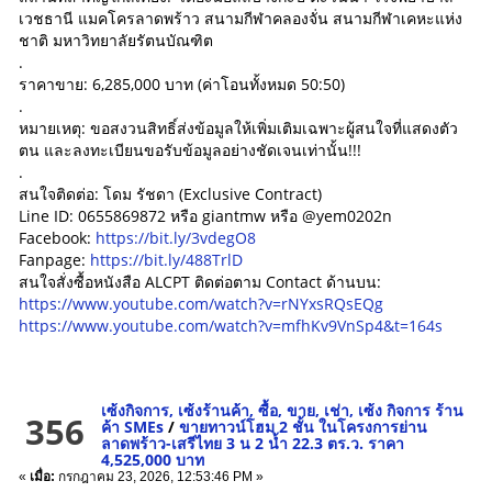
เวชธานี แมคโครลาดพร้าว สนามกีฬาคลองจั่น สนามกีฬาเคหะแห่ง
ชาติ มหาวิทยาลัยรัตนบัณฑิต
.
ราคาขาย: 6,285,000 บาท (ค่าโอนทั้งหมด 50:50)
.
หมายเหตุ: ขอสงวนสิทธิ์ส่งข้อมูลให้เพิ่มเติมเฉพาะผู้สนใจที่แสดงตัว
ตน และลงทะเบียนขอรับข้อมูลอย่างชัดเจนเท่านั้น!!!
.
สนใจติดต่อ: โดม รัชดา (Exclusive Contract)
Line ID: 0655869872 หรือ giantmw หรือ @yem0202n
Facebook:
https://bit.ly/3vdegO8
Fanpage:
https://bit.ly/488TrlD
สนใจสั่งซื้อหนังสือ ALCPT ติดต่อตาม Contact ด้านบน:
https://www.youtube.com/watch?v=rNYxsRQsEQg
https://www.youtube.com/watch?v=mfhKv9VnSp4&t=164s
เซ้งกิจการ, เซ้งร้านค้า, ซื้อ, ขาย, เช่า, เซ้ง กิจการ ร้าน
356
ค้า SMEs
/
ขายทาวน์โฮม 2 ชั้น ในโครงการย่าน
ลาดพร้าว-เสรีไทย 3 น 2 น้ำ 22.3 ตร.ว. ราคา
4,525,000 บาท
«
เมื่อ:
กรกฎาคม 23, 2026, 12:53:46 PM »