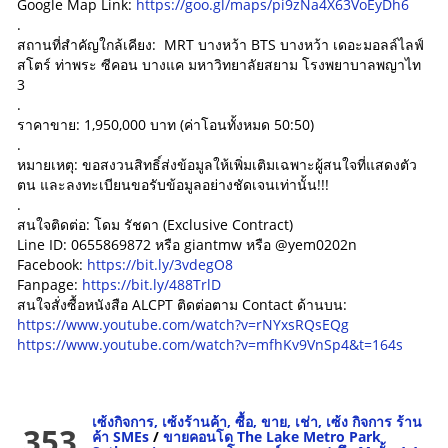
Google Map Link:
https://goo.gl/maps/pi9zNa4X63VoEyDh6
.
สถานที่สำคัญใกล้เคียง: MRT บางหว้า BTS บางหว้า เดอะมอลล์ไลฟ์
สโตร์ ท่าพระ ซีคอน บางแค มหาวิทยาลัยสยาม โรงพยาบาลพญาไท
3
.
ราคาขาย: 1,950,000 บาท (ค่าโอนทั้งหมด 50:50)
.
หมายเหตุ: ขอสงวนสิทธิ์ส่งข้อมูลให้เพิ่มเติมเฉพาะผู้สนใจที่แสดงตัว
ตน และลงทะเบียนขอรับข้อมูลอย่างชัดเจนเท่านั้น!!!
.
สนใจติดต่อ: โดม รัชดา (Exclusive Contract)
Line ID: 0655869872 หรือ giantmw หรือ @yem0202n
Facebook:
https://bit.ly/3vdegO8
Fanpage:
https://bit.ly/488TrlD
สนใจสั่งซื้อหนังสือ ALCPT ติดต่อตาม Contact ด้านบน:
https://www.youtube.com/watch?v=rNYxsRQsEQg
https://www.youtube.com/watch?v=mfhKv9VnSp4&t=164s
เซ้งกิจการ, เซ้งร้านค้า, ซื้อ, ขาย, เช่า, เซ้ง กิจการ ร้าน
353
ค้า SMEs
/
ขายคอนโด The Lake Metro Park