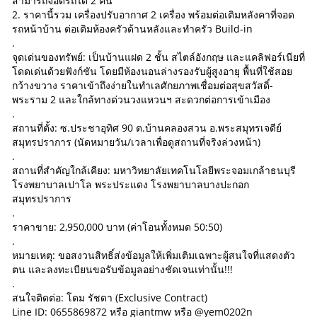
สามารถจอดรถได้ 2 คัน
2. ราคานี้รวม เครื่องปรับอากาศ 2 เครื่อง พร้อมต่อเติมหลังคาที่จอด
รถหน้าบ้าน ต่อเติมห้องครัวด้านหลังและทำครัว Build-in
.
จุดเด่นของทรัพย์: เป็นบ้านแฝด 2 ชั้น สไตล์อังกฤษ และแคลิฟอร์เนียที่
โดดเด่นด้วยฟังก์ชัน โดยมีห้องนอนล่างรองรับผู้สูงอายุ พื้นที่ใช้สอย
กว้างขวาง ราคาเข้าถึงง่ายในทำเลศักยภาพเชื่อมต่อสุขสวัสดิ์-
พระราม 2 และใกล้ทางด่วนวงแหวนฯ สะดวกต่อการเข้าเมือง
.
สถานที่ตั้ง: ซ.ประชาอุทิศ 90 ต.บ้านคลองสวน อ.พระสมุทรเจดีย์
สมุทรปราการ (นัดหมายวัน/เวลาเพื่อดูสถานที่จริงล่วงหน้า)
.
สถานที่สำคัญใกล้เคียง: มหาวิทยาลัยเทคโนโลยีพระจอมเกล้าธนบุรี
โรงพยาบาลเปาโล พระประแดง โรงพยาบาลบางปะกอก
สมุทรปราการ
.
ราคาขาย: 2,950,000 บาท (ค่าโอนทั้งหมด 50:50)
.
หมายเหตุ: ขอสงวนสิทธิ์ส่งข้อมูลให้เพิ่มเติมเฉพาะผู้สนใจที่แสดงตัว
ตน และลงทะเบียนขอรับข้อมูลอย่างชัดเจนเท่านั้น!!!
.
สนใจติดต่อ: โดม รัชดา (Exclusive Contract)
Line ID: 0655869872 หรือ giantmw หรือ @yem0202n