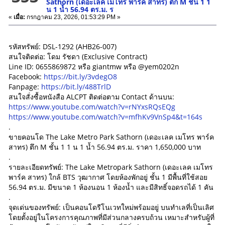
Sathorn (เดอะเลค เมโทร พาร์ค สาทร) ตึก M ชั้น 1 1
น 1 น้ำ 56.94 ตร.ม. ร
«
เมื่อ:
กรกฎาคม 23, 2026, 01:53:29 PM »
รหัสทรัพย์: DSL-1292 (AHB26-007)
สนใจติดต่อ: โดม รัชดา (Exclusive Contract)
Line ID: 0655869872 หรือ giantmw หรือ @yem0202n
Facebook:
https://bit.ly/3vdegO8
Fanpage:
https://bit.ly/488TrlD
สนใจสั่งซื้อหนังสือ ALCPT ติดต่อตาม Contact ด้านบน:
https://www.youtube.com/watch?v=rNYxsRQsEQg
https://www.youtube.com/watch?v=mfhKv9VnSp4&t=164s
.
ขายคอนโด The Lake Metro Park Sathorn (เดอะเลค เมโทร พาร์ค
สาทร) ตึก M ชั้น 1 1 น 1 น้ำ 56.94 ตร.ม. ราคา 1,650,000 บาท
.
รายละเอียดทรัพย์: The Lake Metropark Sathorn (เดอะเลค เมโทร
พาร์ค สาทร) ใกล้ BTS วุฒากาศ โดยห้องพักอยู่ ชั้น 1 มีพื้นที่ใช้สอย
56.94 ตร.ม. มีขนาด 1 ห้องนอน 1 ห้องน้ำ และมีสิทธิ์จอดรถได้ 1 คัน
.
จุดเด่นของทรัพย์: เป็นคอนโดรีโนเวทใหม่พร้อมอยู่ บนทำเลที่เป็นเลิศ
โดยตั้งอยู่ในโครงการคุณภาพที่มีส่วนกลางครบถ้วน เหมาะสำหรับผู้ที่