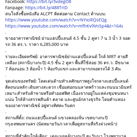
Facebook:
https://bit.ly/3vdegO8
Fanpage:
https://bit.ly/488TrlD
สนใจสั่งซื้อหนังสือ ALCPT ติดต่อตาม Contact ด้านบน:
https://www.youtube.com/watch?v=rNYxsRQsEQg
https://www.youtube.com/watch?v=mfhKv9VnSp4&t=164s
.
ขายอาคารพาณิชย์ ย่านแฮปปี้แลนด์ 4.5 ชั้น 2 คูหา 7 น 3 น้ำ 3 จอด
รถ 36 ตร.ว. ราคา 6,285,000 บาท
.
รายละเอียดทรัพย์: อาคารพาณิชย์ย่านแฮปปี้แลนด์ ใกล้ MRT สายสี
เหลือง (สถานีบางกะปิ) 4.5 ชั้น 2 คูหา พื้นที่ใช้สอย 36 ตร.ว. มีขนาด
7 ห้องนอน 3 ห้องน้ำ 1 ห้องรับแขก และสามารถจอดรถได้ 3 คัน
.
จุดเด่นของทรัพย์: โดดเด่นด้านทำเลศักยภาพสูงใจกลางแฮปปี้แลนด์
ติดถนนหลัก เดินทางสะดวก เชื่อมต่อถนนลาดพร้าวและถนนนวมินทร์
เหมาะสำหรับค้าขายหรือทำออฟฟิศ เนื่องจากอยู่ในแหล่งชุมชนหนา
แน่น ใกล้ห้างสรรพสินค้า ตลาด และศูนย์กลางธุรกิจ โดยตำแหน่ง
ของอาคารพาณิชย์ อยู่ทางทิศตะวันตก
.
สถานที่ตั้ง: ถนนแฮปปี้แลนด์ แขวงคลองจั่น เขตบางกะปิ
กรุงเทพมหานคร (นัดหมายวัน/เวลาเพื่อดูสถานที่จริงล่วงหน้า)
.
สถานที่สำคัญใกล้เคียง: เดอะมอลล์บางกะปิ ตะวันนา โรงพยาบาล