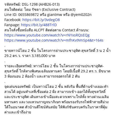
รหัสทรัพย์: DSL-1298 (AHB26-013)
สนใจติดต่อ: โดม รัชดา (Exclusive Contract)
Line ID: 0655869872 หรือ giantmw หรือ @yem0202n
Facebook:
https://bit.ly/3vdegO8
Fanpage:
https://bit.ly/488TrlD
สนใจสั่งซื้อหนังสือ ALCPT ติดต่อตาม Contact ด้านบน:
https://www.youtube.com/watch?v=rNYxsRQsEQg
https://www.youtube.com/watch?v=mfhKv9VnSp4&t=164s
.
ขายทาวน์โฮม 2 ชั้น ในโครงการย่านประชาอุทิศ-สุขสวัสดิ์ 3 น 2 น้ำ
29.2 ตร.ว. ราคา 3,185,000 บาท
.
รายละเอียดทรัพย์: ทาวน์โฮม 2 ชั้น ในโครงการย่านประชาอุทิศ-
สุขสวัสดิ์ ใกล้ทางพิเศษเฉลิมมหานคร โดยมีเนื้อที่ 29.2 ตร.ว. มีขนาด
3 ห้องนอน 2 ห้องน้ำ และสามารถจอดรถได้ 2 คัน
.
จุดเด่นของทรัพย์: เป็นทาวน์โฮม 2 ชั้น หลังริม พื้นที่ด้านข้างเยอะทำ
สวนได้ อยู่บนทำเลที่เชื่อมต่อ 2 ฝั่ง สามารถเข้า-ออกได้ทั้งสุขสวัสดิ์
และประชาอุทิศ เดินทางเข้าเมืองสะดวกเพราะใกล้ทั้ง ทางด่วนเฉลิม
มหานคร และวงแหวนกาญจนาภิเษก พร้อมรองรับรถไฟฟ้าสายสีม่วง
ใต้ในอนาคต ตัวบ้านดีไซน์ทันสมัย ให้ฟังก์ชันครบครันในราคาที่คุ้ม
ค่าและเข้าถึงง่าย