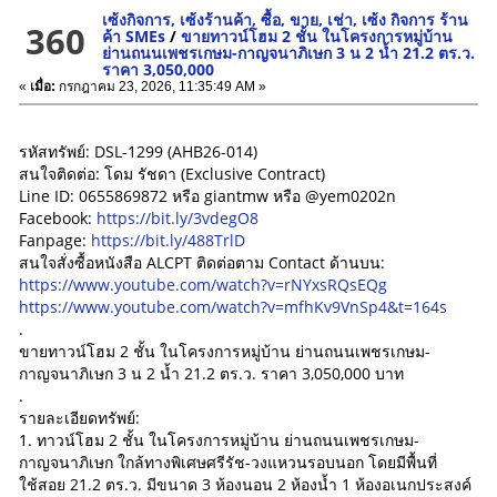
เซ้งกิจการ, เซ้งร้านค้า, ซื้อ, ขาย, เช่า, เซ้ง กิจการ ร้าน
360
ค้า SMEs
/
ขายทาวน์โฮม 2 ชั้น ในโครงการหมู่บ้าน
ย่านถนนเพชรเกษม-กาญจนาภิเษก 3 น 2 น้ำ 21.2 ตร.ว.
ราคา 3,050,000
«
เมื่อ:
กรกฎาคม 23, 2026, 11:35:49 AM »
รหัสทรัพย์: DSL-1299 (AHB26-014)
สนใจติดต่อ: โดม รัชดา (Exclusive Contract)
Line ID: 0655869872 หรือ giantmw หรือ @yem0202n
Facebook:
https://bit.ly/3vdegO8
Fanpage:
https://bit.ly/488TrlD
สนใจสั่งซื้อหนังสือ ALCPT ติดต่อตาม Contact ด้านบน:
https://www.youtube.com/watch?v=rNYxsRQsEQg
https://www.youtube.com/watch?v=mfhKv9VnSp4&t=164s
.
ขายทาวน์โฮม 2 ชั้น ในโครงการหมู่บ้าน ย่านถนนเพชรเกษม-
กาญจนาภิเษก 3 น 2 น้ำ 21.2 ตร.ว. ราคา 3,050,000 บาท
.
รายละเอียดทรัพย์:
1. ทาวน์โฮม 2 ชั้น ในโครงการหมู่บ้าน ย่านถนนเพชรเกษม-
กาญจนาภิเษก ใกล้ทางพิเศษศรีรัช-วงแหวนรอบนอก โดยมีพื้นที่
ใช้สอย 21.2 ตร.ว. มีขนาด 3 ห้องนอน 2 ห้องน้ำ 1 ห้องอเนกประสงค์