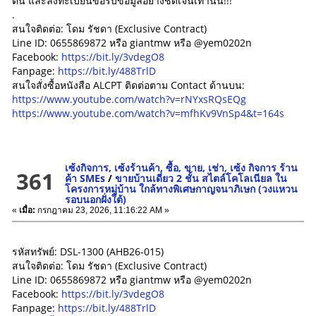
ตน และลงทะเบียนขอรับข้อมูลอย่างชัดเจนเท่านั้น!!!
.
สนใจติดต่อ: โดม รัชดา (Exclusive Contract)
Line ID: 0655869872 หรือ giantmw หรือ @yem0202n
Facebook:
https://bit.ly/3vdegO8
Fanpage:
https://bit.ly/488TrlD
สนใจสั่งซื้อหนังสือ ALCPT ติดต่อตาม Contact ด้านบน:
https://www.youtube.com/watch?v=rNYxsRQsEQg
https://www.youtube.com/watch?v=mfhKv9VnSp4&t=164s
เซ้งกิจการ, เซ้งร้านค้า, ซื้อ, ขาย, เช่า, เซ้ง กิจการ ร้าน
361
ค้า SMEs
/
ขายบ้านเดี่ยว 2 ชั้น สไตล์โคโลเนียล ใน
โครงการหมู่บ้าน ใกล้ทางพิเศษกาญจนาภิเษก (วงแหวน
รอบนอกฝั่งใต้)
«
เมื่อ:
กรกฎาคม 23, 2026, 11:16:22 AM »
รหัสทรัพย์: DSL-1300 (AHB26-015)
สนใจติดต่อ: โดม รัชดา (Exclusive Contract)
Line ID: 0655869872 หรือ giantmw หรือ @yem0202n
Facebook:
https://bit.ly/3vdegO8
Fanpage:
https://bit.ly/488TrlD