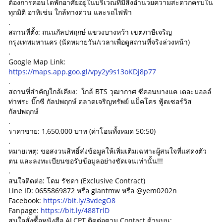
ต้องการคอนโดพักอาศัยอยู่ในบริเวณที่มีสิ่งอำนวยความสะดวกครบใน
ทุกมิติ อาทิเช่น ใกล้ทางด่วน และรถไฟฟ้า
.
สถานที่ตั้ง: ถนนกัลปพฤกษ์ แขวงบางหว้า เขตภาษีเจริญ
กรุงเทพมหานคร (นัดหมายวัน/เวลาเพื่อดูสถานที่จริงล่วงหน้า)
.
Google Map Link:
https://maps.app.goo.gl/vpy2y9s13oKDj8p77
.
สถานที่สำคัญใกล้เคียง: ใกล้ BTS วุฒากาศ ซีคอนบางแค เดอะมอลล์
ท่าพระ บิ๊กซี กัลปพฤกษ์ ตลาดเจริญทรัพย์ แม็คโคร ฟู้ดเซอร์วิส
กัลปพฤกษ์
.
ราคาขาย: 1,650,000 บาท (ค่าโอนทั้งหมด 50:50)
.
หมายเหตุ: ขอสงวนสิทธิ์ส่งข้อมูลให้เพิ่มเติมเฉพาะผู้สนใจที่แสดงตัว
ตน และลงทะเบียนขอรับข้อมูลอย่างชัดเจนเท่านั้น!!!
.
สนใจติดต่อ: โดม รัชดา (Exclusive Contract)
Line ID: 0655869872 หรือ giantmw หรือ @yem0202n
Facebook:
https://bit.ly/3vdegO8
Fanpage:
https://bit.ly/488TrlD
สนใจสั่งซื้อหนังสือ ALCPT ติดต่อตาม Contact ด้านบน: