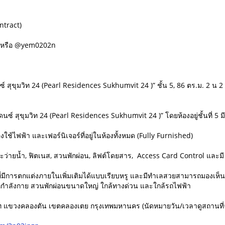
ntract)
w หรือ @yem0202n
ดนซ์ สุขุมวิท 24 (Pearl Residences Sukhumvit 24 )” ชั้น 5, 86 ตร.ม. 2 น
ิเดนซ์ สุขุมวิท 24 (Pearl Residences Sukhumvit 24 )” โดยห้องอยู่ชั้นที่ 5
องใช้ไฟฟ้า และเฟอร์นิเจอร์ที่อยู่ในห้องทั้งหมด (Fully Furnished)
ะว่ายน้ำ, ฟิตเนส, สวนพักผ่อน, ลิฟต์โดยสาร, Access Card Control และมี
่ที่มีการตกแต่งภายในเพิ่มเติมได้แบบเรียบหรู และมีทำเลสวยสามารถมองเห็
อกกำลังกาย สวนพักผ่อนขนาดใหญ่ ใกล้ทางด่วน และใกล้รถไฟฟ้า
มวิท แขวงคลองตัน เขตคลองเตย กรุงเทพมหานคร (นัดหมายวัน/เวลาดูสถานที่จ