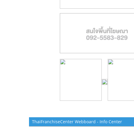
ThaiFranchiseCenter Webboard - Info Center