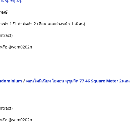
com/3p93jpzp
มพงษ์
ช่า 1 ปี, ค่ามัดจำ 2 เดือน และล่วงหน้า 1 เดือน)
ntract)
w หรือ @yem0202n
ondominium
/
คอนโดมิเนียม ไอคอน สุขุมวิท 77 46 Square Meter 2นอน 5
ntract)
w หรือ @yem0202n