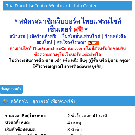
ThaiFranchiseCenter Webboard - Info Center
* สมัครสมาชิกเว็บบอร์ด ไทยแฟรนไชส์
เซ็นเตอร์
ฟรี!
*
หน้าแรก
|
เปิดร้านค้าฟรี!
|
โปรโมชั่นแฟรนไชส์
|
ร้านหนังสือ
ออนไลน์
|
สนใจลงโฆษณา
ทางเว็บไซต์ ThaiFranchiseCenter.com ไม่มีส่วนรับผิดชอบกับ
ข้อความต่างๆในเว็บบอร์ดแต่อย่างใด
ไม่ว่าจะเป็นการซื้อ-ขาย-เช่า-เซ้ง หรือ อื่นๆ (ผู้ซื้อ หรือ ผู้ขาย กรุณา
ใช้วิจารณญาณในการติดต่อทางธุรกิจ)
ข้อมูลส่วนตัว
สถิติทั่วไป - สุภาภรณ์ เทือกจันทร์คำ
รวมเวลาที่อยู่ในระบบ:
2 ชั่วโมงและ 41 นาที
หัวข้อทั้งหมด:
4 กระทู้
เริ่มหัวข้อทั้งหมด:
3 หัวข้อ