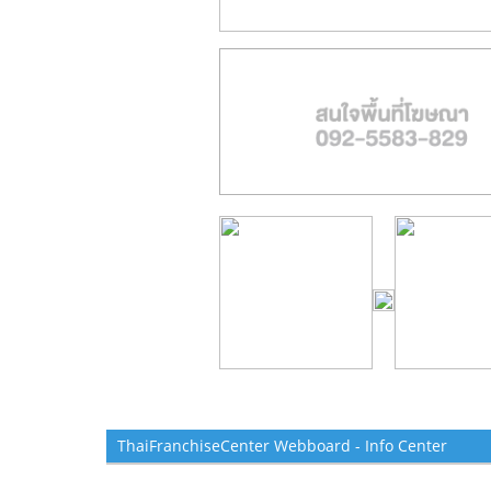
ThaiFranchiseCenter Webboard - Info Center