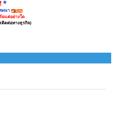
!
*
ฆษณา
์ดแต่อย่างใด
รติดต่อทางธุรกิจ)