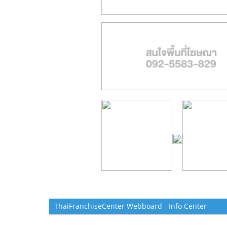
ThaiFranchiseCenter Webboard - Info Center