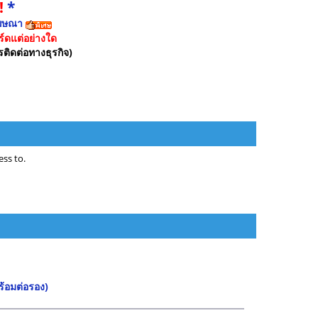
!
*
ฆษณา
์ดแต่อย่างใด
รติดต่อทางธุรกิจ)
ss to.
้อมต่อรอง)