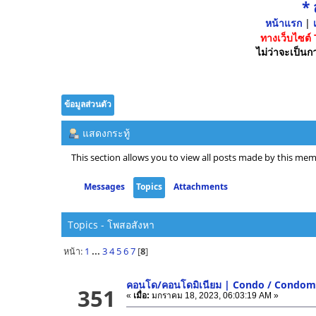
*
หน้าแรก
|
เ
ทางเว็บไซต์
ไม่ว่าจะเป็นกา
ข้อมูลส่วนตัว
แสดงกระทู้
This section allows you to view all posts made by this mem
Messages
Topics
Attachments
Topics - โพสอสังหา
หน้า:
1
...
3
4
5
6
7
[
8
]
คอนโด/คอนโดมิเนียม | Condo / Condo
351
«
เมื่อ:
มกราคม 18, 2023, 06:03:19 AM »