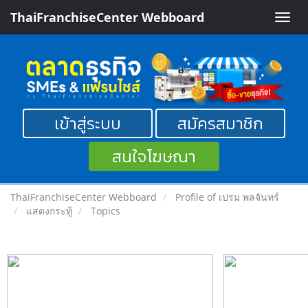
ThaiFranchiseCenter Webboard
Toggle
naviga
เข้าสู่ระบบ
สมัครสมาชิก
สนใจโฆษณา
ThaiFranchiseCenter Webboard
Profile of เปรม พลจันทร์
แสดงกระทู้
Topics