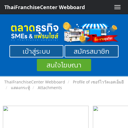
ThaiFranchiseCenter Webboard
Toggle
naviga
เข้าสู่ระบบ
สมัครสมาชิก
สนใจโฆษณา
ThaiFranchiseCenter Webboard
Profile of เซอร์ไววัลเอสเอ็มอี
แสดงกระทู้
Attachments