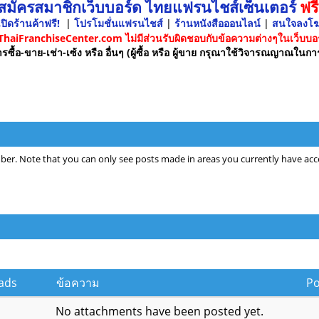
 สมัครสมาชิกเว็บบอร์ด ไทยแฟรนไชส์เซ็นเตอร์
ฟรี
ปิดร้านค้าฟรี!
|
โปรโมชั่นแฟรนไชส์
|
ร้านหนังสือออนไลน์
|
สนใจลงโ
 ThaiFranchiseCenter.com ไม่มีส่วนรับผิดชอบกับข้อความต่างๆในเว็บบอร
รซื้อ-ขาย-เช่า-เซ้ง หรือ อื่นๆ (ผู้ซื้อ หรือ ผู้ขาย กรุณาใช้วิจารณญาณในกา
ber. Note that you can only see posts made in areas you currently have acce
ads
ข้อความ
P
No attachments have been posted yet.