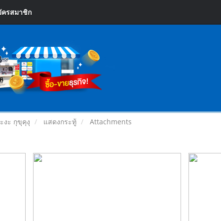
ัครสมาชิก
งะ กุขุคุงุ
แสดงกระทู้
Attachments