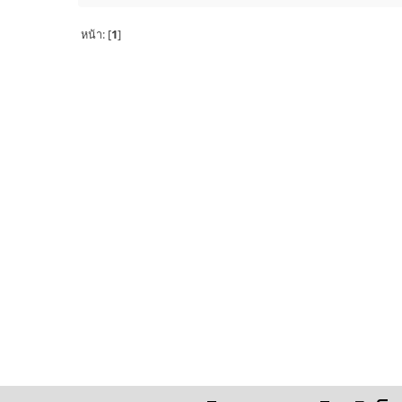
หน้า: [
1
]