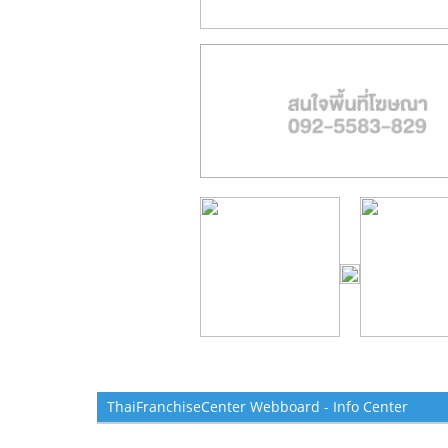
ThaiFranchiseCenter Webboard - Info Center