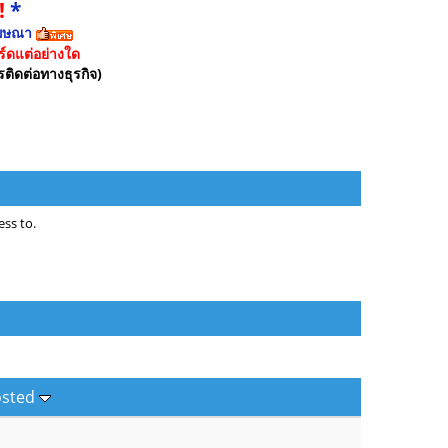
!
*
ฆษณา
์ดแต่อย่างใด
รติดต่อทางธุรกิจ)
ss to.
osted