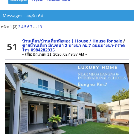
Messages - อนุรัก หัส
หน้า:
1
[
2
]
3
4
5
6
7
...
19
บ้านเดี่ยว/บ้านเดี่ยวมือสอง | House / House for sale
/
51
ขายบ้านเดี่ยว มัณฑนา 2 บางนา กม.7 ถนนบางนา-ตราด
โทร 0984282935
«
เมื่อ:
มิถุนายน 11, 2026, 02:49:37 AM »