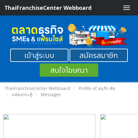
ThaiFranchiseCenter Webboard
Toggle
naviga
เข้าสู่ระบบ
สมัครสมาชิก
สนใจโฆษณา
ThaiFranchiseCenter Webboard
Profile of อนุรัก หัส
แสดงกระทู้
Messages