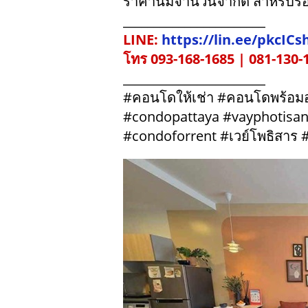
ราคานี้มีจำนวนจำกัด สำหรับรอบ
_______________________
LINE:
https://lin.ee/pkcICs
โทร 093-168-1685 | 081-130-
_______________________
#คอนโดให้เช่า #คอนโดพร้อมอย
#condopattaya #vayphotisa
#condoforrent #เวย์โพธิสาร 