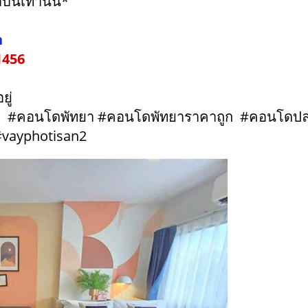
นี้เท่านั้น*
h
1456
ู่
n #คอนโดพัทยา #คอนโดพัทยาราคาถูก #คอนโดปล่อ
#vayphotisan2