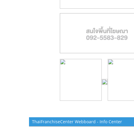
ThaiFranchiseCenter Webboard - Info Center