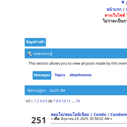
*
หน้าแรก
|
เ
ทางเว็บไซต์
ไม่ว่าจะเป็นกา
ข้อมูลส่วนตัว
แสดงกระทู้
This section allows you to view all posts made by this mem
Messages
Topics
Attachments
Messages - อนุรัก หัส
หน้า:
1
2
3
4
5
[
6
]
7
8
9
10
11
...
19
คอนโด/คอนโดมิเนียม | Condo / Condo
251
«
เมื่อ:
มิถุนายน 24, 2025, 02:58:02 AM »