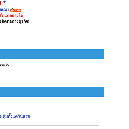
!
*
ฆษณา
์ดแต่อย่างใด
รติดต่อทางธุรกิจ)
ss to.
ุ้มตั้งแต่วันแรก