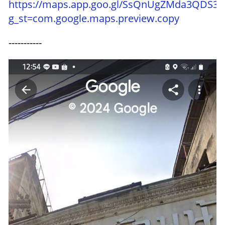
https://maps.app.goo.gl/SsQnUgZMda3QDS3V
g_st=com.google.maps.preview.copy
-----------