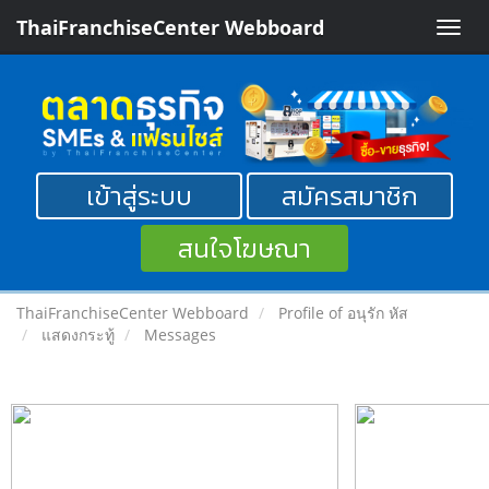
ThaiFranchiseCenter Webboard
Toggle
naviga
เข้าสู่ระบบ
สมัครสมาชิก
สนใจโฆษณา
ThaiFranchiseCenter Webboard
Profile of อนุรัก หัส
แสดงกระทู้
Messages