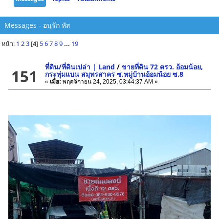
Messages - อนุรัก หัส
หน้า:
1
2
3
[
4
]
5
6
7
8
9
...
19
ที่ดิน/ที่ดินเปล่า | Land
/
ขายที่ดิน 72 ตรว. อ้อมน้อย,
151
กระทุ่มแบน สมุทรสาคร ซ.หมู่บ้านอ้อมน้อย ซ.8
«
เมื่อ:
พฤศจิกายน 24, 2025, 03:44:37 AM »