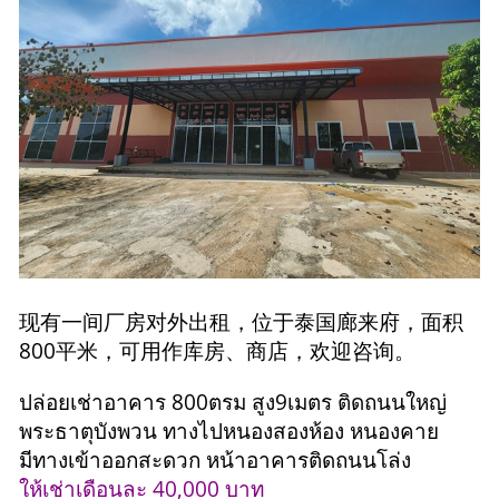
现有一间厂房对外出租，位于泰国廊来府，面积
800平米，可用作库房、商店，欢迎咨询。
ปล่อยเช่าอาคาร 800ตรม สูง9เมตร ติดถนนใหญ่
พระธาตุบังพวน ทางไปหนองสองห้อง หนองคาย
มีทางเข้าออกสะดวก หน้าอาคารติดถนนโล่ง
ให้เช่าเดือนละ 40,000 บาท