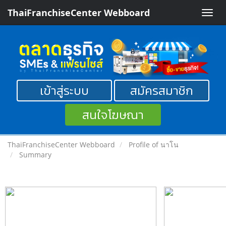
ThaiFranchiseCenter Webboard
Toggle
naviga
เข้าสู่ระบบ
สมัครสมาชิก
สนใจโฆษณา
ThaiFranchiseCenter Webboard
Profile of นาโน
Summary