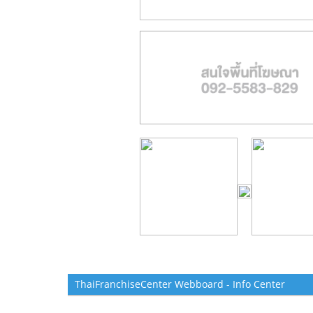
ThaiFranchiseCenter Webboard - Info Center