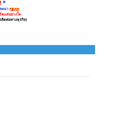
!
*
ฆษณา
์ดแต่อย่างใด
รติดต่อทางธุรกิจ)