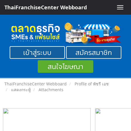
ThaiFranchiseCenter Webboard
Toggle
naviga
เข้าสู่ระบบ
สมัครสมาชิก
สนใจโฆษณา
ThaiFranchiseCenter Webboard
Profile of พัชรี เอช
แสดงกระทู้
Attachments