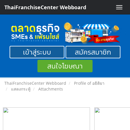
ThaiFranchiseCenter Webboard
Toggle
naviga
เข้าสู่ระบบ
สมัครสมาชิก
สนใจโฆษณา
ThaiFranchiseCenter Webboard
Profile of อธิติยา
แสดงกระทู้
Attachments