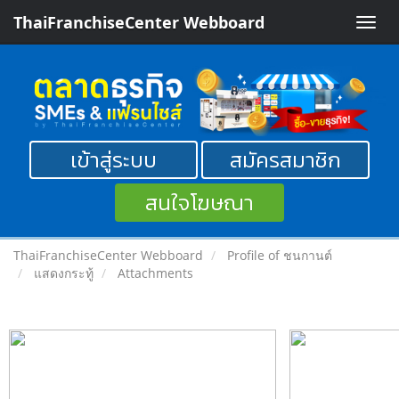
ThaiFranchiseCenter Webboard
Toggle
naviga
เข้าสู่ระบบ
สมัครสมาชิก
สนใจโฆษณา
ThaiFranchiseCenter Webboard
Profile of ชนกานต์
แสดงกระทู้
Attachments