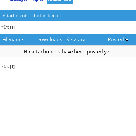
Attachments - doctorslump
หน้า: [
1
]
Filename
Downloads
ข้อความ
Posted
No attachments have been posted yet.
หน้า: [
1
]