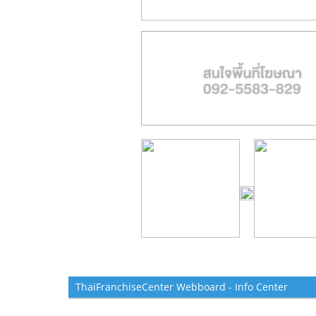
ThaiFranchiseCenter Webboard - Info Center