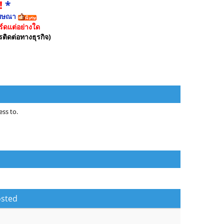
!
*
ฆษณา
์ดแต่อย่างใด
รติดต่อทางธุรกิจ)
ss to.
sted