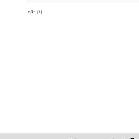
หน้า: [
1
]