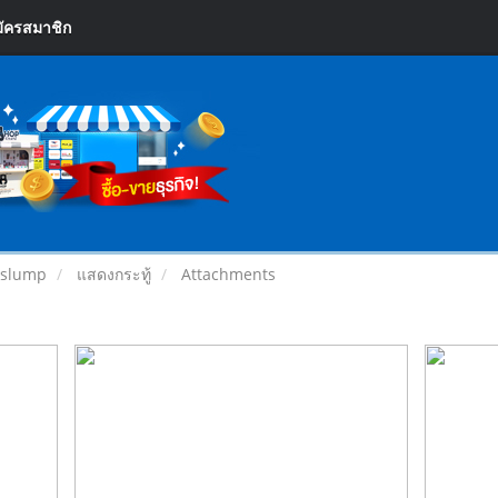
ัครสมาชิก
orslump
แสดงกระทู้
Attachments