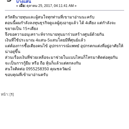
บางแสน
«
เมื่อ:
ตุลาคม 25, 2017, 04:11:41 AM »
สวัสดีนายทุนและผู้สนใจทุกท่านที่เขามาอ่านนะครับ
ตอนนี้ผมกำลังลงทุนธุรกิจดูแลผู้สุงอายุแล้ว ได้ 4เตียง แต่กำลังจะ
ขยายเป็น 15+เตียง
จึงขอความอนุเคราะห์จากนายทุนมาร่วมสร้างศูนย์ด้วยกัน
เงินที่ใช้ประมาณ 4แสน-5แสนโดยมีที่ศุนย์แล้ว
แต่ต้องการซื้อเตียงคนไข้ อุปกรการณ์แพทย๋ อุปกรตกแต่งที่อยู่อาศัยให้
น่าอยุ่ขึ้น
ส่วนเรื่องเงินที่ช่วยเหลือจะมาช่วยในแบบไหนก็โทรมาติดต่อคุยกัน
จะเป็นการกู้ยืม หรือ ถือ หุ้นก็แล้วแต่ตกลงกัน
สนใจติดต่อ 0955258350 คุณชลวัฒน์
ขอบคุณที่เข้ามาอ่านครับ
หน้า: [
1
]