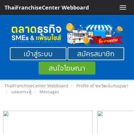
ThaiFranchiseCenter Webboard
Toggle
naviga
เข้าสู่ระบบ
สมัครสมาชิก
สนใจโฆษณา
ThaiFranchiseCenter Webboard
Profile of ชลวัฒน์แก่นบุปผา
แสดงกระทู้
Messages