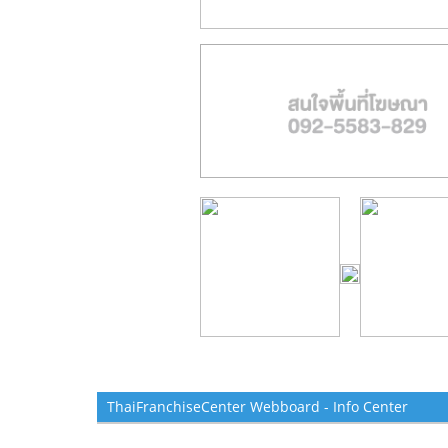
ThaiFranchiseCenter Webboard - Info Center