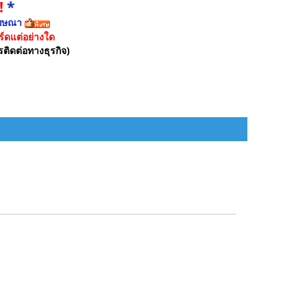
!
*
ฆษณา
์ดแต่อย่างใด
รติดต่อทางธุรกิจ)