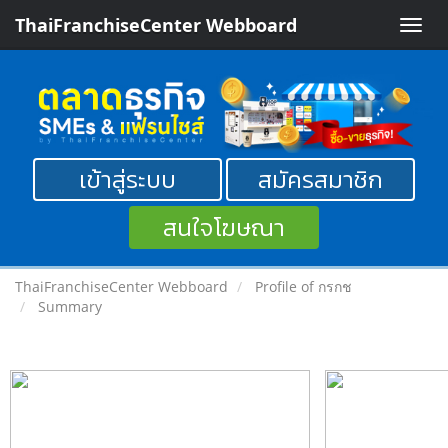
ThaiFranchiseCenter Webboard
Toggle
naviga
เข้าสู่ระบบ
สมัครสมาชิก
สนใจโฆษณา
ThaiFranchiseCenter Webboard
Profile of กรกช
Summary